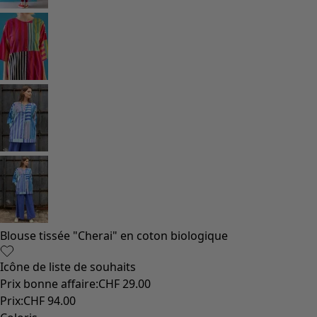
Coton
Coton biologique
Maillots de bain et vêtements de plage
Vêtements de fête
Collections
Dans l'univers du kimono
Monsoon
Étendues champêtres
Coimbatore