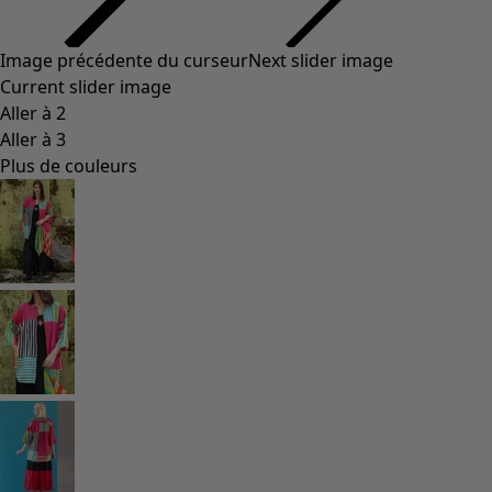
Styles de vétements
Vêtements en lin
Robes de style hippie
Grandes Tailles
À fleurs
Vêtements hippies
Une mode scandinave
Superpositions
À rayures
Des carreaux à foison
À pois
Vêtements bio
Un design suédois
Robes en jersey
Vêtements bohèmes
Des vêtements pour les soirées fraîches
Vêtements à motif