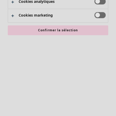
Cookies analytiques
Promos SOLDES
Les promos de Gudrun Sjödén
Cookies marketing
Nouvel arrivage
Bonnes affaires en soldes - jusqu'à -70
Confirmer la sélection