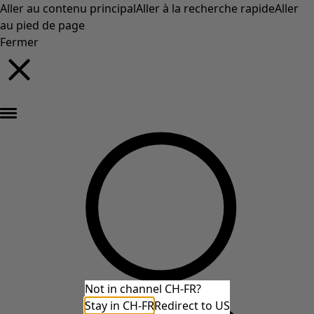
Aller au contenu principal
Aller à la recherche rapide
Aller
au pied de page
Fermer
Nouveautés : la collection d'automne haute en couleur de Gudrun »
Not in channel CH-FR?
Stay in CH-FR
Redirect to US