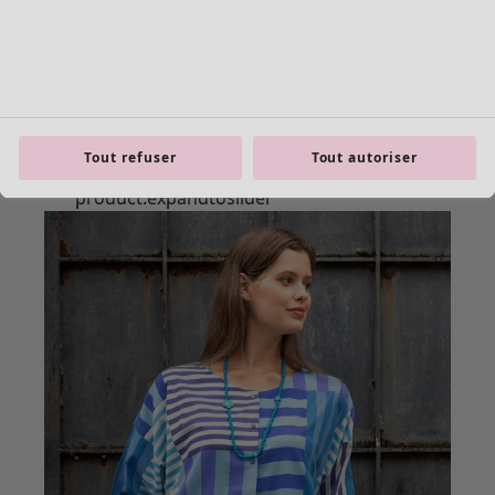
Tout refuser
Tout autoriser
Les basiques
Tous les basiques
Nouveautés basiques
Robes & Tuniques
Tops
Pantalons & Leggings
Basiques tissés
Basiques en jersey
Basiques en maille