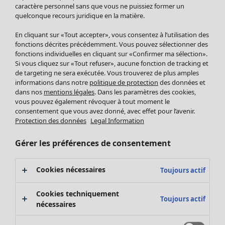
Pantalon
caractère personnel sans que vous ne puissiez former un
quelconque recours juridique en la matière.
Jupes
Manteaux & vestes
En cliquant sur «Tout accepter», vous consentez à l’utilisation des
Leggings et collants
fonctions décrites précédemment. Vous pouvez sélectionner des
Accessoires
fonctions individuelles en cliquant sur «Confirmer ma sélection».
Si vous cliquez sur «Tout refuser», aucune fonction de tracking et
Chaussures
de targeting ne sera exécutée. Vous trouverez de plus amples
Vêtements de bain
Soldes Mobilier
informations dans notre
politique de protection
des données et
Basics
Bonnes affaires déco
dans nos
mentions légales
. Dans les paramètres des cookies,
Décoration
vous pouvez également révoquer à tout moment le
consentement que vous avez donné, avec effet pour l’avenir.
Textiles
Protection des données
Legal Information
Tapis
Éponge
Gérer les préférences de consentement
Cookies nécessaires
Toujours actif
Cookies techniquement
Toujours actif
nécessaires