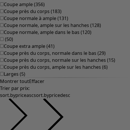
Coupe ample
(
356
)
Coupe près du corps
(
183
)
Coupe normale à ample
(
131
)
Coupe normale, ample sur les hanches
(
128
)
Coupe normale, ample dans le bas
(
120
)
(
50
)
Coupe extra ample
(
41
)
Coupe près du corps, normale dans le bas
(
29
)
Coupe près du corps, normale sur les hanches
(
15
)
Coupe près du corps, ample sur les hanches
(
6
)
Larges
(
5
)
Montrer tout
Effacer
Trier par prix
:
sort.bypriceasc
sort.bypricedesc