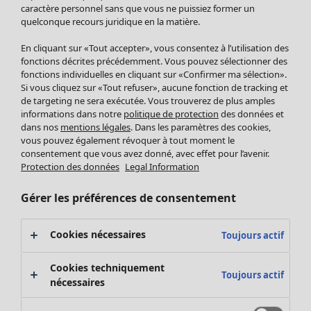
Pantalon
caractère personnel sans que vous ne puissiez former un
quelconque recours juridique en la matière.
Jupes
Manteaux & vestes
Vêtements
Maison
Ouvrir le menu Maison
En cliquant sur «Tout accepter», vous consentez à l’utilisation des
Leggings et collants
Nouveautés
fonctions décrites précédemment. Vous pouvez sélectionner des
Accessoires
fonctions individuelles en cliquant sur «Confirmer ma sélection».
Tous les vêtements
Si vous cliquez sur «Tout refuser», aucune fonction de tracking et
Chaussures
Robes
de targeting ne sera exécutée. Vous trouverez de plus amples
Vêtements de bain
Soldes Mobilier
Tuniques
informations dans notre
politique de protection
des données et
Basics
Bonnes affaires déco
dans nos
mentions légales
. Dans les paramètres des cookies,
Pulls
Décoration
vous pouvez également révoquer à tout moment le
Tops
consentement que vous avez donné, avec effet pour l’avenir.
Textiles
Pulls en tricot
Protection des données
Legal Information
Tapis
Gilets sans manches
Maison
Offres
Ouvrir le menu Offres
Éponge
Pantalons
Gérer les préférences de consentement
Nouveautés
Chemises et blouses
Voir toute la décoration
Gilets
Coussins
Cookies nécessaires
Toujours actif
Manteaux & vestes
Rideaux
Jupes
Tapis
Cookies techniquement
Toujours actif
Éponge
nécessaires
Céramique et verre