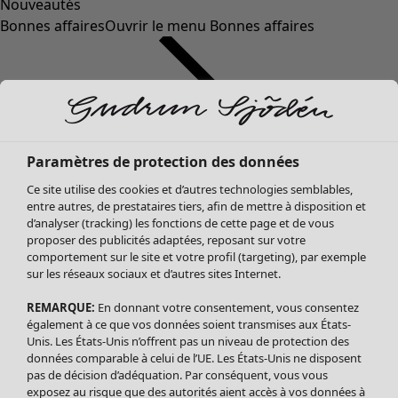
Nouveautés
Bonnes affaires
Ouvrir le menu Bonnes affaires
Paramètres de protection des données
Ce site utilise des cookies et d’autres technologies semblables,
entre autres, de prestataires tiers, afin de mettre à disposition et
d’analyser (tracking) les fonctions de cette page et de vous
proposer des publicités adaptées, reposant sur votre
Soldes Vêtements
Vêtements
Ouvrir le menu Vêtements
comportement sur le site et votre profil (targeting), par exemple
sur les réseaux sociaux et d’autres sites Internet.
Tous les vêtements
Robes
REMARQUE:
En donnant votre consentement, vous consentez
Tuniques
également à ce que vos données soient transmises aux États-
Blouses
Unis. Les États-Unis n’offrent pas un niveau de protection des
données comparable à celui de l’UE. Les États-Unis ne disposent
Tops
pas de décision d’adéquation. Par conséquent, vous vous
Gilets
exposez au risque que des autorités aient accès à vos données à