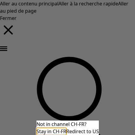
Aller au contenu principal
Aller à la recherche rapide
Aller
au pied de page
Fermer
Nouveautés : la collection d'automne haute en couleur de Gudrun »
Not in channel CH-FR?
Stay in CH-FR
Redirect to US