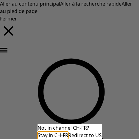
Aller au contenu principal
Aller à la recherche rapide
Aller
au pied de page
Fermer
Nouveautés : la collection d'automne haute en couleur de Gudrun »
Not in channel CH-FR?
Stay in CH-FR
Redirect to US