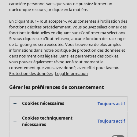
Pantalon
caractère personnel sans que vous ne puissiez former un
quelconque recours juridique en la matière.
Jupes
Manteaux & vestes
En cliquant sur «Tout accepter», vous consentez à l’utilisation des
Leggings et collants
fonctions décrites précédemment. Vous pouvez sélectionner des
Accessoires
fonctions individuelles en cliquant sur «Confirmer ma sélection».
Si vous cliquez sur «Tout refuser», aucune fonction de tracking et
Chaussures
de targeting ne sera exécutée. Vous trouverez de plus amples
Vêtements de bain
Soldes Mobilier
informations dans notre
politique de protection
des données et
Basics
Bonnes affaires déco
dans nos
mentions légales
. Dans les paramètres des cookies,
Décoration
vous pouvez également révoquer à tout moment le
consentement que vous avez donné, avec effet pour l’avenir.
Textiles
Protection des données
Legal Information
Tapis
Éponge
Gérer les préférences de consentement
Cookies nécessaires
Toujours actif
Cookies techniquement
Toujours actif
nécessaires