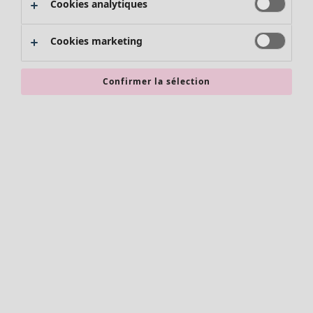
Cookies analytiques
Promos SOLDES
Les promos de Gudrun Sjödén
Cookies marketing
Nouvel arrivage
Bonnes affaires en soldes - jusqu'à -70
Confirmer la sélection