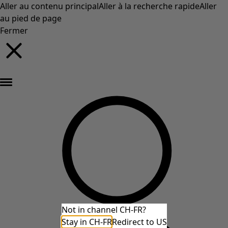
Aller au contenu principal
Aller à la recherche rapide
Aller
au pied de page
Fermer
Nouveautés : la collection d'automne haute en couleur de Gudrun »
Not in channel CH-FR?
Stay in CH-FR
Redirect to US