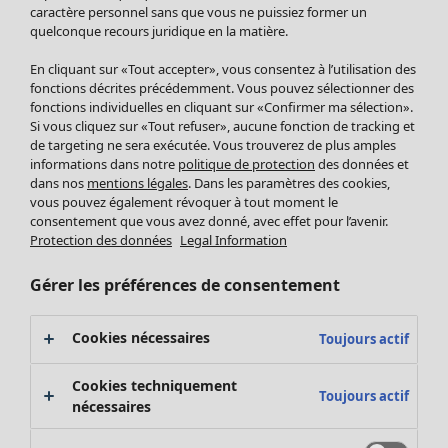
Pantalon
caractère personnel sans que vous ne puissiez former un
quelconque recours juridique en la matière.
Jupes
Manteaux & vestes
En cliquant sur «Tout accepter», vous consentez à l’utilisation des
Leggings et collants
fonctions décrites précédemment. Vous pouvez sélectionner des
Accessoires
fonctions individuelles en cliquant sur «Confirmer ma sélection».
Si vous cliquez sur «Tout refuser», aucune fonction de tracking et
Chaussures
de targeting ne sera exécutée. Vous trouverez de plus amples
Vêtements de bain
Soldes Mobilier
informations dans notre
politique de protection
des données et
Basics
Bonnes affaires déco
dans nos
mentions légales
. Dans les paramètres des cookies,
Décoration
vous pouvez également révoquer à tout moment le
consentement que vous avez donné, avec effet pour l’avenir.
Textiles
Protection des données
Legal Information
Tapis
Éponge
Gérer les préférences de consentement
Cookies nécessaires
Toujours actif
Cookies techniquement
Toujours actif
nécessaires