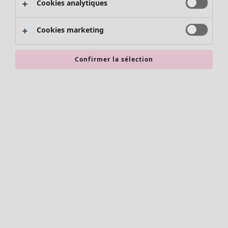
Cookies analytiques
Promos SOLDES
Les promos de Gudrun Sjödén
Cookies marketing
Nouvel arrivage
Bonnes affaires en soldes - jusqu'à -70
Confirmer la sélection