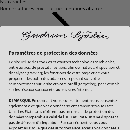
Nouveautés
Bonnes affaires
Ouvrir le menu Bonnes affaires
Paramètres de protection des données
Ce site utilise des cookies et d’autres technologies semblables,
entre autres, de prestataires tiers, afin de mettre à disposition et
d’analyser (tracking) les fonctions de cette page et de vous
proposer des publicités adaptées, reposant sur votre
Soldes Vêtements
Vêtements
Ouvrir le menu Vêtements
comportement sur le site et votre profil (targeting), par exemple
sur les réseaux sociaux et d’autres sites Internet.
Tous les vêtements
Robes
REMARQUE:
En donnant votre consentement, vous consentez
Tuniques
également à ce que vos données soient transmises aux États-
Blouses
Unis. Les États-Unis n’offrent pas un niveau de protection des
données comparable à celui de l’UE. Les États-Unis ne disposent
Tops
pas de décision d’adéquation. Par conséquent, vous vous
Gilets
exposez au risque que des autorités aient accès à vos données à