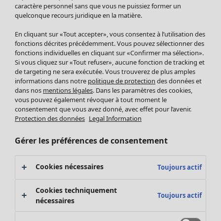
Pantalon
caractère personnel sans que vous ne puissiez former un
quelconque recours juridique en la matière.
Jupes
Manteaux & vestes
Vêtements
Maison
Ouvrir le menu Maison
En cliquant sur «Tout accepter», vous consentez à l’utilisation des
Leggings et collants
Nouveautés
fonctions décrites précédemment. Vous pouvez sélectionner des
Accessoires
fonctions individuelles en cliquant sur «Confirmer ma sélection».
Tous les vêtements
Si vous cliquez sur «Tout refuser», aucune fonction de tracking et
Chaussures
Robes
de targeting ne sera exécutée. Vous trouverez de plus amples
Vêtements de bain
Soldes Mobilier
Tuniques
informations dans notre
politique de protection
des données et
Basics
Bonnes affaires déco
dans nos
mentions légales
. Dans les paramètres des cookies,
Pulls
Décoration
vous pouvez également révoquer à tout moment le
Tops
consentement que vous avez donné, avec effet pour l’avenir.
Textiles
Pulls en tricot
Protection des données
Legal Information
Tapis
Gilets sans manches
Maison
Offres
Ouvrir le menu Offres
Éponge
Pantalons
Gérer les préférences de consentement
Nouveautés
Chemises et blouses
Voir toute la décoration
Gilets
Coussins
Cookies nécessaires
Toujours actif
Manteaux & vestes
Rideaux
Jupes
Tapis
Cookies techniquement
Toujours actif
Éponge
nécessaires
Céramique et verre