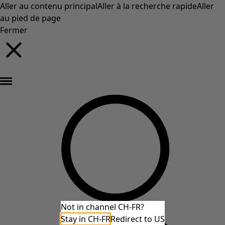
Aller au contenu principal
Aller à la recherche rapide
Aller
au pied de page
Fermer
Nouveautés : la collection d'automne haute en couleur de Gudrun »
Not in channel CH-FR?
Stay in CH-FR
Redirect to US