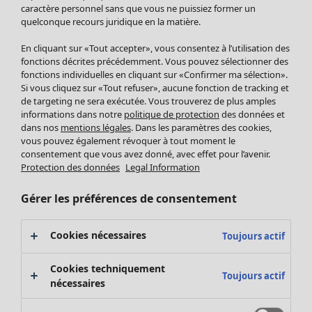
Pantalon
caractère personnel sans que vous ne puissiez former un
quelconque recours juridique en la matière.
Jupes
Manteaux & vestes
En cliquant sur «Tout accepter», vous consentez à l’utilisation des
Leggings et collants
fonctions décrites précédemment. Vous pouvez sélectionner des
Accessoires
fonctions individuelles en cliquant sur «Confirmer ma sélection».
Si vous cliquez sur «Tout refuser», aucune fonction de tracking et
Chaussures
de targeting ne sera exécutée. Vous trouverez de plus amples
Vêtements de bain
Soldes Mobilier
informations dans notre
politique de protection
des données et
Basics
Bonnes affaires déco
dans nos
mentions légales
. Dans les paramètres des cookies,
Décoration
vous pouvez également révoquer à tout moment le
consentement que vous avez donné, avec effet pour l’avenir.
Textiles
Protection des données
Legal Information
Tapis
Éponge
Gérer les préférences de consentement
Cookies nécessaires
Toujours actif
Cookies techniquement
Toujours actif
nécessaires