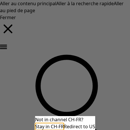
Aller au contenu principal
Aller à la recherche rapide
Aller
au pied de page
Fermer
Nouveautés : la collection d'automne haute en couleur de Gudrun »
Not in channel CH-FR?
Stay in CH-FR
Redirect to US