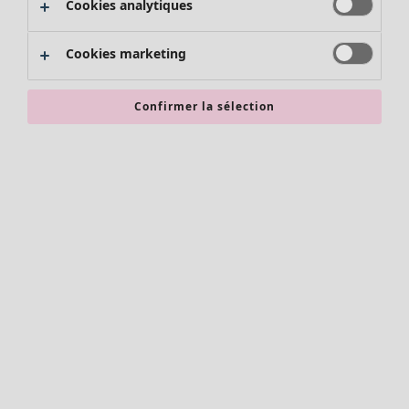
Cookies analytiques
Promos SOLDES
Les promos de Gudrun Sjödén
Cookies marketing
Nouvel arrivage
Bonnes affaires en soldes - jusqu'à -70
Confirmer la sélection