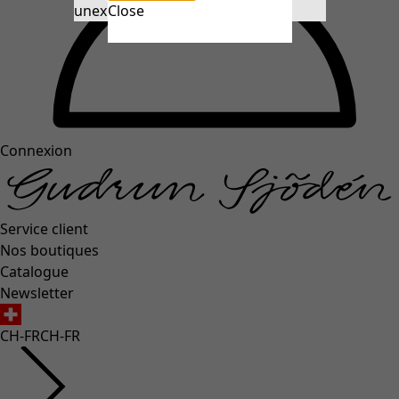
unexpectederror.buttontext
Close
Connexion
Service client
Nos boutiques
Catalogue
Newsletter
CH-FR
CH-FR