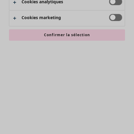
Cookies analytiques
Promos SOLDES
Les promos de Gudrun Sjödén
Cookies marketing
Nouvel arrivage
Bonnes affaires en soldes - jusqu'à -70
Confirmer la sélection