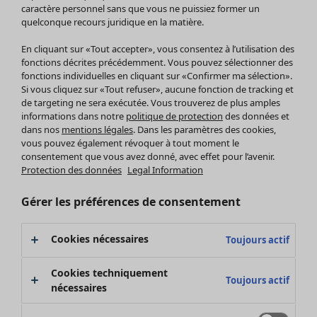
Pantalon
caractère personnel sans que vous ne puissiez former un
quelconque recours juridique en la matière.
Jupes
Manteaux & vestes
En cliquant sur «Tout accepter», vous consentez à l’utilisation des
Leggings et collants
fonctions décrites précédemment. Vous pouvez sélectionner des
Accessoires
fonctions individuelles en cliquant sur «Confirmer ma sélection».
Si vous cliquez sur «Tout refuser», aucune fonction de tracking et
Chaussures
de targeting ne sera exécutée. Vous trouverez de plus amples
Vêtements de bain
Soldes Mobilier
informations dans notre
politique de protection
des données et
Basics
Bonnes affaires déco
dans nos
mentions légales
. Dans les paramètres des cookies,
Décoration
vous pouvez également révoquer à tout moment le
consentement que vous avez donné, avec effet pour l’avenir.
Textiles
Protection des données
Legal Information
Tapis
Éponge
Gérer les préférences de consentement
Cookies nécessaires
Toujours actif
Cookies techniquement
Toujours actif
nécessaires