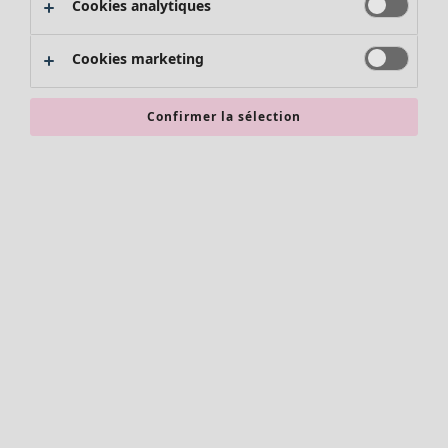
Cookies analytiques
Promos SOLDES
Les promos de Gudrun Sjödén
Cookies marketing
Nouvel arrivage
Bonnes affaires en soldes - jusqu'à -70
Confirmer la sélection