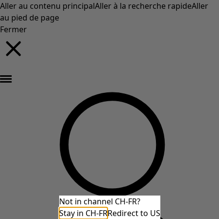
Aller au contenu principal
Aller à la recherche rapide
Aller
au pied de page
Fermer
Nouveautés : la collection d'automne haute en couleur de Gudrun »
Not in channel CH-FR?
Stay in CH-FR
Redirect to US