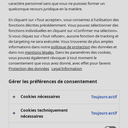
Pantalon
caractère personnel sans que vous ne puissiez former un
quelconque recours juridique en la matière.
Jupes
Manteaux & vestes
En cliquant sur «Tout accepter», vous consentez à l’utilisation des
Leggings et collants
fonctions décrites précédemment. Vous pouvez sélectionner des
Accessoires
fonctions individuelles en cliquant sur «Confirmer ma sélection».
Si vous cliquez sur «Tout refuser», aucune fonction de tracking et
Chaussures
de targeting ne sera exécutée. Vous trouverez de plus amples
Vêtements de bain
Soldes Mobilier
informations dans notre
politique de protection
des données et
Basics
Bonnes affaires déco
dans nos
mentions légales
. Dans les paramètres des cookies,
Décoration
vous pouvez également révoquer à tout moment le
consentement que vous avez donné, avec effet pour l’avenir.
Textiles
Protection des données
Legal Information
Tapis
Éponge
Gérer les préférences de consentement
Cookies nécessaires
Toujours actif
Cookies techniquement
Toujours actif
nécessaires