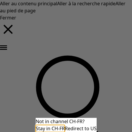
Aller au contenu principal
Aller à la recherche rapide
Aller
au pied de page
Fermer
Nouveautés : la collection d'automne haute en couleur de Gudrun »
Not in channel CH-FR?
Stay in CH-FR
Redirect to US