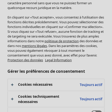
Pantalon
caractère personnel sans que vous ne puissiez former un
quelconque recours juridique en la matière.
Jupes
Manteaux & vestes
En cliquant sur «Tout accepter», vous consentez à l’utilisation des
Leggings et collants
fonctions décrites précédemment. Vous pouvez sélectionner des
Accessoires
fonctions individuelles en cliquant sur «Confirmer ma sélection».
Si vous cliquez sur «Tout refuser», aucune fonction de tracking et
Chaussures
de targeting ne sera exécutée. Vous trouverez de plus amples
Vêtements de bain
Soldes Mobilier
informations dans notre
politique de protection
des données et
Basics
Bonnes affaires déco
dans nos
mentions légales
. Dans les paramètres des cookies,
Décoration
vous pouvez également révoquer à tout moment le
consentement que vous avez donné, avec effet pour l’avenir.
Textiles
Protection des données
Legal Information
Tapis
Éponge
Gérer les préférences de consentement
Cookies nécessaires
Toujours actif
Cookies techniquement
Toujours actif
nécessaires