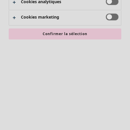
Cookies analytiques
Promos SOLDES
Les promos de Gudrun Sjödén
Cookies marketing
Nouvel arrivage
Bonnes affaires en soldes - jusqu'à -70
Confirmer la sélection