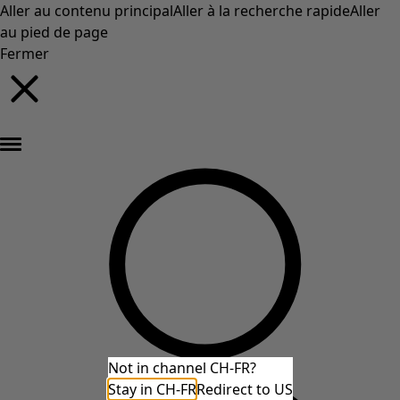
Aller au contenu principal
Aller à la recherche rapide
Aller
au pied de page
Fermer
Nouveautés : la collection d'automne haute en couleur de Gudrun »
Not in channel CH-FR?
Stay in CH-FR
Redirect to US