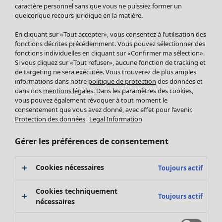
Pantalon
caractère personnel sans que vous ne puissiez former un
quelconque recours juridique en la matière.
Jupes
Manteaux & vestes
Vêtements
Maison
Ouvrir le menu Maison
En cliquant sur «Tout accepter», vous consentez à l’utilisation des
Leggings et collants
Nouveautés
fonctions décrites précédemment. Vous pouvez sélectionner des
Accessoires
fonctions individuelles en cliquant sur «Confirmer ma sélection».
Tous les vêtements
Si vous cliquez sur «Tout refuser», aucune fonction de tracking et
Chaussures
Robes
de targeting ne sera exécutée. Vous trouverez de plus amples
Vêtements de bain
Soldes Mobilier
Tuniques
informations dans notre
politique de protection
des données et
Basics
Bonnes affaires déco
dans nos
mentions légales
. Dans les paramètres des cookies,
Pulls
Décoration
vous pouvez également révoquer à tout moment le
Tops
consentement que vous avez donné, avec effet pour l’avenir.
Textiles
Pulls en tricot
Protection des données
Legal Information
Tapis
Gilets sans manches
Maison
Offres
Ouvrir le menu Offres
Éponge
Pantalons
Gérer les préférences de consentement
Nouveautés
Chemises et blouses
Voir toute la décoration
Gilets
Coussins
Cookies nécessaires
Toujours actif
Manteaux & vestes
Rideaux
Jupes
Tapis
Cookies techniquement
Toujours actif
Éponge
nécessaires
Céramique et verre