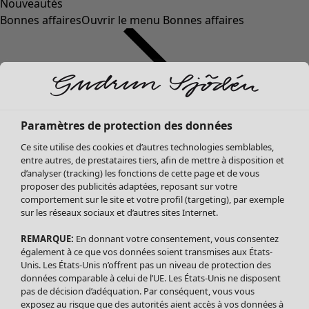
Nouveautés
Bonnes affaires
Ouvrir le menu Bonnes affaires
Paramètres de protection des données
Ce site utilise des cookies et d’autres technologies semblables,
entre autres, de prestataires tiers, afin de mettre à disposition et
d’analyser (tracking) les fonctions de cette page et de vous
proposer des publicités adaptées, reposant sur votre
Soldes Vêtements
Vêtements
Ouvrir le menu Vêtements
comportement sur le site et votre profil (targeting), par exemple
sur les réseaux sociaux et d’autres sites Internet.
Tous les vêtements
Robes
REMARQUE:
En donnant votre consentement, vous consentez
Tuniques
également à ce que vos données soient transmises aux États-
Blouses
Unis. Les États-Unis n’offrent pas un niveau de protection des
données comparable à celui de l’UE. Les États-Unis ne disposent
Tops
pas de décision d’adéquation. Par conséquent, vous vous
Gilets
exposez au risque que des autorités aient accès à vos données à