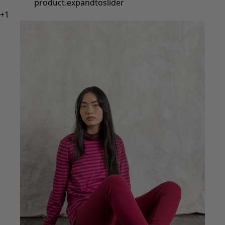
product.expandtoslider
+
1