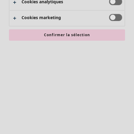
Cookies analytiques
Promos SOLDES
Les promos de Gudrun Sjödén
Cookies marketing
Nouvel arrivage
Bonnes affaires en soldes - jusqu'à -70
Confirmer la sélection