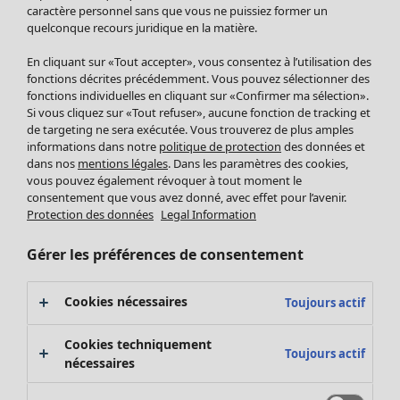
Pantalon
caractère personnel sans que vous ne puissiez former un
quelconque recours juridique en la matière.
Jupes
Manteaux & vestes
En cliquant sur «Tout accepter», vous consentez à l’utilisation des
Leggings et collants
fonctions décrites précédemment. Vous pouvez sélectionner des
Accessoires
fonctions individuelles en cliquant sur «Confirmer ma sélection».
Si vous cliquez sur «Tout refuser», aucune fonction de tracking et
Chaussures
de targeting ne sera exécutée. Vous trouverez de plus amples
Vêtements de bain
Soldes Mobilier
informations dans notre
politique de protection
des données et
Basics
Bonnes affaires déco
dans nos
mentions légales
. Dans les paramètres des cookies,
Décoration
vous pouvez également révoquer à tout moment le
consentement que vous avez donné, avec effet pour l’avenir.
Textiles
Protection des données
Legal Information
Tapis
Éponge
Gérer les préférences de consentement
Cookies nécessaires
Toujours actif
Cookies techniquement
Toujours actif
nécessaires