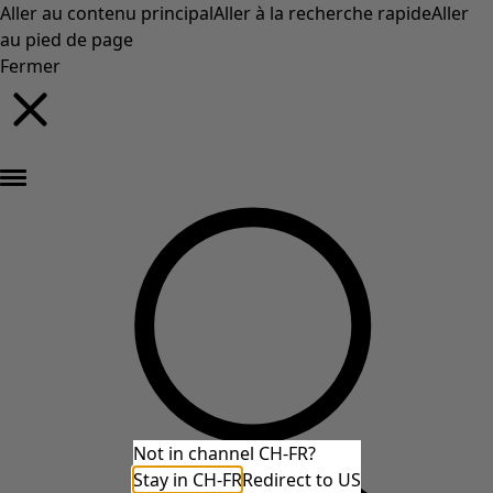
Aller au contenu principal
Aller à la recherche rapide
Aller
au pied de page
Fermer
Nouveautés : la collection d'automne haute en couleur de Gudrun »
Not in channel CH-FR?
Stay in CH-FR
Redirect to US