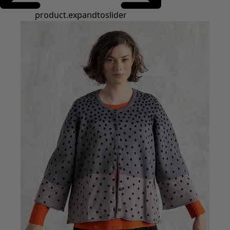
Styles de vétements
Vêtements en lin
Robes de style hippie
Grandes Tailles
À fleurs
Vêtements hippies
Une mode scandinave
Superpositions
À rayures
Des carreaux à foison
À pois
Vêtements bio
Un design suédois
Robes en jersey
Vêtements bohèmes
Des vêtements pour les soirées fraîches
Vêtements à motif