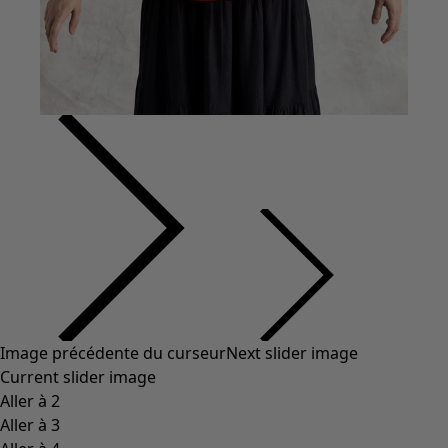
Coton
Coton biologique
Maillots de bain et vêtements de plage
Vêtements de fête
Collections
Dans l'univers du kimono
Monsoon
Étendues champêtres
Coimbatore