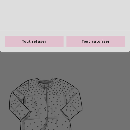
Tout refuser
Tout autoriser
Les basiques
Tous les basiques
Nouveautés basiques
Robes & Tuniques
Tops
Pantalons & Leggings
Basiques tissés
Basiques en jersey
Basiques en maille