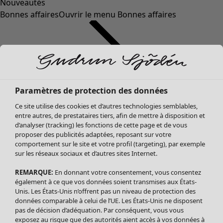
Nouveautés
Bonnes affaires
Ouvrir le menu Bonnes affaires
Paramètres de protection des données
Ce site utilise des cookies et d’autres technologies semblables,
entre autres, de prestataires tiers, afin de mettre à disposition et
d’analyser (tracking) les fonctions de cette page et de vous
proposer des publicités adaptées, reposant sur votre
Soldes Vêtements
Vêtements
Ouvrir le menu Vêtements
comportement sur le site et votre profil (targeting), par exemple
sur les réseaux sociaux et d’autres sites Internet.
Tous les vêtements
Robes
REMARQUE:
En donnant votre consentement, vous consentez
Tuniques
également à ce que vos données soient transmises aux États-
Blouses
Unis. Les États-Unis n’offrent pas un niveau de protection des
données comparable à celui de l’UE. Les États-Unis ne disposent
Tops
pas de décision d’adéquation. Par conséquent, vous vous
Gilets
exposez au risque que des autorités aient accès à vos données à