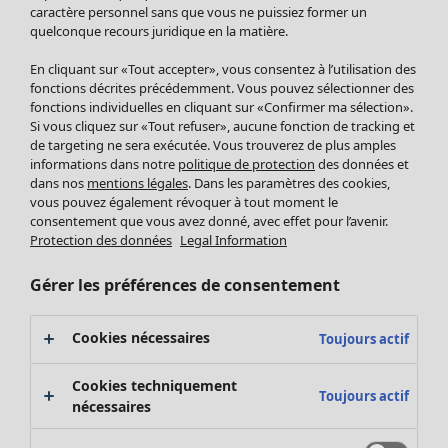
Pantalon
caractère personnel sans que vous ne puissiez former un
quelconque recours juridique en la matière.
Jupes
Manteaux & vestes
Vêtements
Maison
Ouvrir le menu Maison
En cliquant sur «Tout accepter», vous consentez à l’utilisation des
Leggings et collants
Nouveautés
fonctions décrites précédemment. Vous pouvez sélectionner des
Accessoires
fonctions individuelles en cliquant sur «Confirmer ma sélection».
Tous les vêtements
Si vous cliquez sur «Tout refuser», aucune fonction de tracking et
Chaussures
Robes
de targeting ne sera exécutée. Vous trouverez de plus amples
Vêtements de bain
Soldes Mobilier
Tuniques
informations dans notre
politique de protection
des données et
Basics
Bonnes affaires déco
dans nos
mentions légales
. Dans les paramètres des cookies,
Pulls
Décoration
vous pouvez également révoquer à tout moment le
Tops
consentement que vous avez donné, avec effet pour l’avenir.
Textiles
Pulls en tricot
Protection des données
Legal Information
Tapis
Gilets sans manches
Maison
Offres
Ouvrir le menu Offres
Éponge
Pantalons
Gérer les préférences de consentement
Nouveautés
Chemises et blouses
Voir toute la décoration
Gilets
Coussins
Cookies nécessaires
Toujours actif
Manteaux & vestes
Rideaux
Jupes
Tapis
Cookies techniquement
Toujours actif
Éponge
nécessaires
Céramique et verre