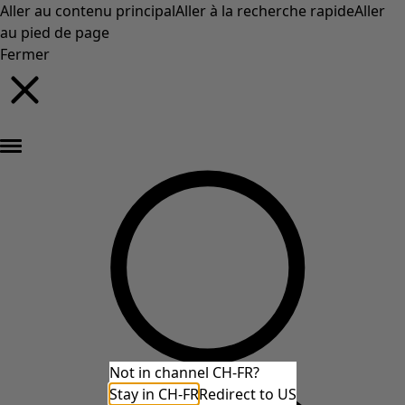
Aller au contenu principal
Aller à la recherche rapide
Aller
au pied de page
Fermer
Nouveautés : la collection d'automne haute en couleur de Gudrun »
Not in channel CH-FR?
Stay in CH-FR
Redirect to US