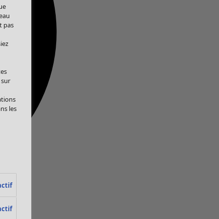
ue
veau
t pas
iez
tes
 sur
ations
ans les
ctif
ctif