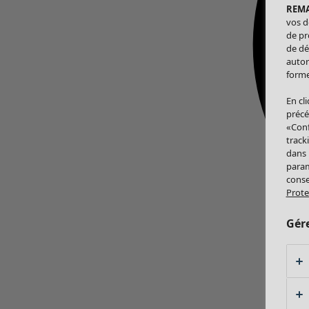
REM
vos d
de pr
de dé
autor
forme
En cl
précé
«Conf
track
dans
param
conse
Prote
Gér