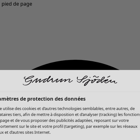
u pied de page
Nouveautés : la collection d'automne haute en couleur de Gudrun »
amètres de protection des données
te utilise des cookies et d’autres technologies semblables, entre autres, de
ataires tiers, afin de mettre à disposition et d’analyser (tracking) les fonction
 page et de vous proposer des publicités adaptées, reposant sur votre
rtement sur le site et votre profil (targeting), par exemple sur les réseaux
x et d’autres sites Internet.