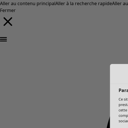
Aller au contenu principal
Aller à la recherche rapide
Aller a
Fermer
Par
Ce si
prest
cette
compo
sociau