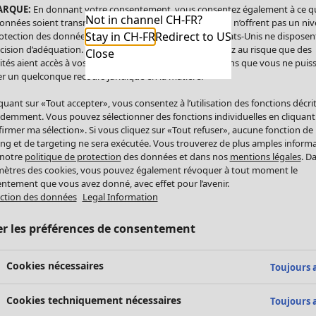
ARQUE:
En donnant votre consentement, vous consentez également à ce q
Not in channel CH-FR?
onnées soient transmises aux États-Unis. Les États-Unis n’offrent pas un ni
Stay in CH-FR
Redirect to US
otection des données comparable à celui de l’UE. Les États-Unis ne disposen
cision d’adéquation. Par conséquent, vous vous exposez au risque que des
Close
ités aient accès à vos données à caractère personnel sans que vous ne puiss
r un quelconque recours juridique en la matière.
iquant sur «Tout accepter», vous consentez à l’utilisation des fonctions décri
demment. Vous pouvez sélectionner des fonctions individuelles en cliquant
irmer ma sélection». Si vous cliquez sur «Tout refuser», aucune fonction de
ing et de targeting ne sera exécutée. Vous trouverez de plus amples inform
 notre
politique de protection
des données et dans nos
mentions légales
. D
ètres des cookies, vous pouvez également révoquer à tout moment le
ntement que vous avez donné, avec effet pour l’avenir.
ction des données
Legal Information
er les préférences de consentement
Cookies nécessaires
Toujours a
Cookies techniquement nécessaires
Toujours a