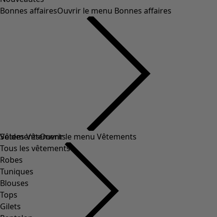
Bonnes affaires
Ouvrir le menu Bonnes affaires
Soldes Vêtements
Vêtements
Ouvrir le menu Vêtements
Tous les vêtements
Robes
Tuniques
Blouses
Tops
Gilets