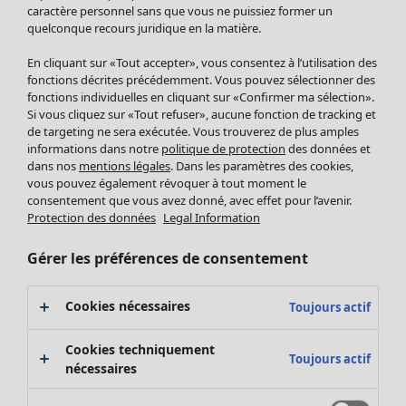
Pantalon
caractère personnel sans que vous ne puissiez former un
quelconque recours juridique en la matière.
Jupes
Manteaux & vestes
Vêtements
Maison
Ouvrir le menu Maison
En cliquant sur «Tout accepter», vous consentez à l’utilisation des
Leggings et collants
Nouveautés
fonctions décrites précédemment. Vous pouvez sélectionner des
Accessoires
fonctions individuelles en cliquant sur «Confirmer ma sélection».
Tous les vêtements
Si vous cliquez sur «Tout refuser», aucune fonction de tracking et
Chaussures
Robes
de targeting ne sera exécutée. Vous trouverez de plus amples
Vêtements de bain
Soldes Mobilier
Tuniques
informations dans notre
politique de protection
des données et
Basics
Bonnes affaires déco
dans nos
mentions légales
. Dans les paramètres des cookies,
Pulls
Décoration
vous pouvez également révoquer à tout moment le
Tops
consentement que vous avez donné, avec effet pour l’avenir.
Textiles
Pulls en tricot
Protection des données
Legal Information
Tapis
Gilets sans manches
Maison
Offres
Ouvrir le menu Offres
Éponge
Pantalons
Gérer les préférences de consentement
Nouveautés
Chemises et blouses
Voir toute la décoration
Gilets
Coussins
Cookies nécessaires
Toujours actif
Manteaux & vestes
Rideaux
Jupes
Tapis
Cookies techniquement
Toujours actif
Éponge
nécessaires
Céramique et verre