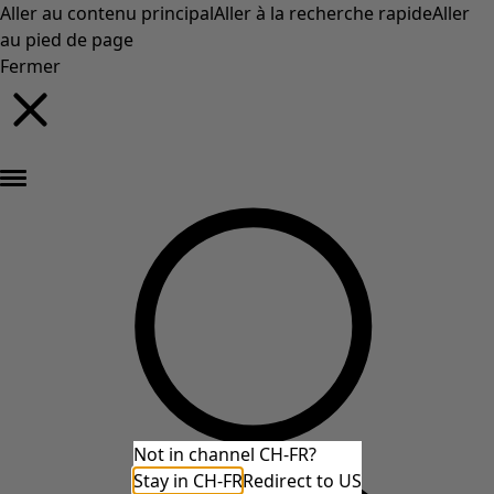
Aller au contenu principal
Aller à la recherche rapide
Aller
au pied de page
Fermer
Nouveautés : la collection d'automne haute en couleur de Gudrun »
Not in channel CH-FR?
Stay in CH-FR
Redirect to US