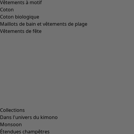
Maillot de bain "Sunshine" en polyamide recyclé/
élasthanne
Icône de liste de souhaits
Prix bonne affaire
:
CHF 31.00
Prix
:
CHF 84.00
Coloris
bégonia rose/motif