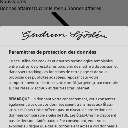
Nouveautés
Bonnes affaires
Ouvrir le menu Bonnes affaires
Paramètres de protection des données
Ce site utilise des cookies et d’autres technologies semblables,
entre autres, de prestataires tiers, afin de mettre à disposition et
d’analyser (tracking) les fonctions de cette page et de vous
proposer des publicités adaptées, reposant sur votre
Soldes Vêtements
Vêtements
Ouvrir le menu Vêtements
comportement sur le site et votre profil (targeting), par exemple
sur les réseaux sociaux et d’autres sites Internet.
Tous les vêtements
Robes
REMARQUE:
En donnant votre consentement, vous consentez
Tuniques
également à ce que vos données soient transmises aux États-
Blouses
Unis. Les États-Unis n’offrent pas un niveau de protection des
données comparable à celui de l’UE. Les États-Unis ne disposent
Tops
pas de décision d’adéquation. Par conséquent, vous vous
Gilets
exposez au risque que des autorités aient accès à vos données à