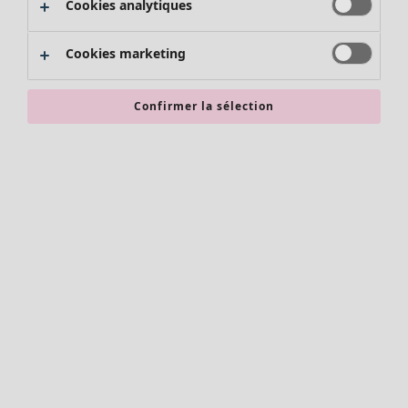
Cookies analytiques
Promos SOLDES
Les promos de Gudrun Sjödén
Cookies marketing
Nouvel arrivage
Bonnes affaires en soldes - jusqu'à -70
Confirmer la sélection