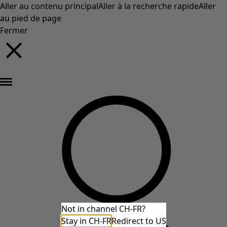
Aller au contenu principal
Aller à la recherche rapide
Aller
au pied de page
Fermer
Nouveautés : la collection d'automne haute en couleur de Gudrun »
Not in channel CH-FR?
Stay in CH-FR
Redirect to US