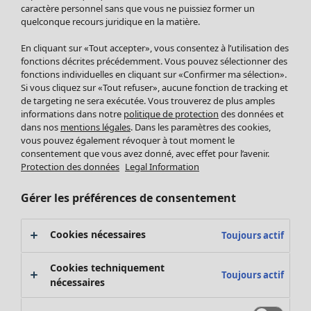
Pantalon
caractère personnel sans que vous ne puissiez former un
quelconque recours juridique en la matière.
Jupes
Manteaux & vestes
En cliquant sur «Tout accepter», vous consentez à l’utilisation des
Leggings et collants
fonctions décrites précédemment. Vous pouvez sélectionner des
Accessoires
fonctions individuelles en cliquant sur «Confirmer ma sélection».
Si vous cliquez sur «Tout refuser», aucune fonction de tracking et
Chaussures
de targeting ne sera exécutée. Vous trouverez de plus amples
Vêtements de bain
Soldes Mobilier
informations dans notre
politique de protection
des données et
Basics
Bonnes affaires déco
dans nos
mentions légales
. Dans les paramètres des cookies,
Décoration
vous pouvez également révoquer à tout moment le
consentement que vous avez donné, avec effet pour l’avenir.
Textiles
Protection des données
Legal Information
Tapis
Éponge
Gérer les préférences de consentement
Cookies nécessaires
Toujours actif
Cookies techniquement
Toujours actif
nécessaires