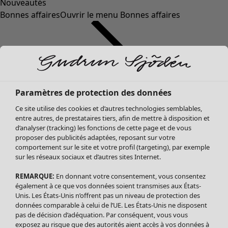
Nouveautés
Bonnes affaires
Ouvrir le menu Bonnes affaires
Paramètres de protection des données
Ce site utilise des cookies et d’autres technologies semblables,
entre autres, de prestataires tiers, afin de mettre à disposition et
d’analyser (tracking) les fonctions de cette page et de vous
proposer des publicités adaptées, reposant sur votre
Soldes Vêtements
Vêtements
Ouvrir le menu Vêtements
comportement sur le site et votre profil (targeting), par exemple
sur les réseaux sociaux et d’autres sites Internet.
Tous les vêtements
Robes
REMARQUE:
En donnant votre consentement, vous consentez
Tuniques
également à ce que vos données soient transmises aux États-
Blouses
Unis. Les États-Unis n’offrent pas un niveau de protection des
données comparable à celui de l’UE. Les États-Unis ne disposent
Tops
pas de décision d’adéquation. Par conséquent, vous vous
Gilets
exposez au risque que des autorités aient accès à vos données à