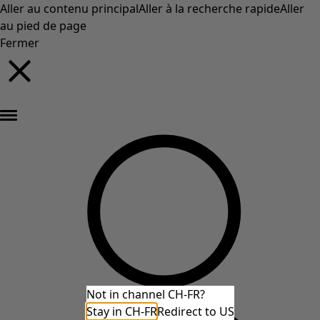
Aller au contenu principal
Aller à la recherche rapide
Aller
au pied de page
Fermer
Nouveautés : la collection d'automne haute en couleur de Gudrun »
Not in channel CH-FR?
Stay in CH-FR
Redirect to US