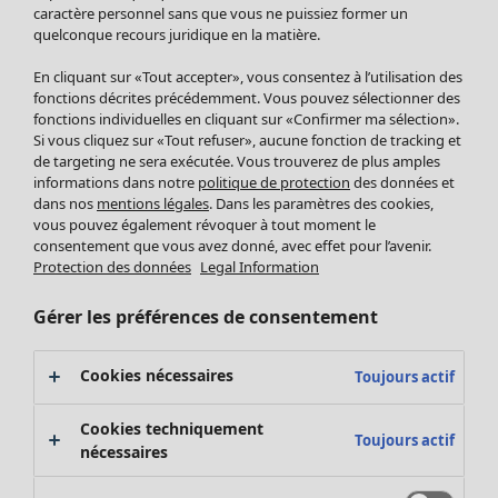
Pantalon
caractère personnel sans que vous ne puissiez former un
quelconque recours juridique en la matière.
Jupes
Manteaux & vestes
Vêtements
Maison
Ouvrir le menu Maison
En cliquant sur «Tout accepter», vous consentez à l’utilisation des
Leggings et collants
Nouveautés
fonctions décrites précédemment. Vous pouvez sélectionner des
Accessoires
fonctions individuelles en cliquant sur «Confirmer ma sélection».
Tous les vêtements
Si vous cliquez sur «Tout refuser», aucune fonction de tracking et
Chaussures
Robes
de targeting ne sera exécutée. Vous trouverez de plus amples
Vêtements de bain
Soldes Mobilier
Tuniques
informations dans notre
politique de protection
des données et
Basics
Bonnes affaires déco
dans nos
mentions légales
. Dans les paramètres des cookies,
Pulls
Décoration
vous pouvez également révoquer à tout moment le
Tops
consentement que vous avez donné, avec effet pour l’avenir.
Textiles
Pulls en tricot
Protection des données
Legal Information
Tapis
Gilets sans manches
Maison
Offres
Ouvrir le menu Offres
Éponge
Pantalons
Gérer les préférences de consentement
Nouveautés
Chemises et blouses
Voir toute la décoration
Gilets
Coussins
Cookies nécessaires
Toujours actif
Manteaux & vestes
Rideaux
Jupes
Tapis
Cookies techniquement
Toujours actif
Éponge
nécessaires
Céramique et verre