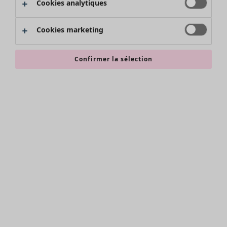
Cookies analytiques
Promos SOLDES
Les promos de Gudrun Sjödén
Cookies marketing
Nouvel arrivage
Bonnes affaires en soldes - jusqu'à -70
Confirmer la sélection