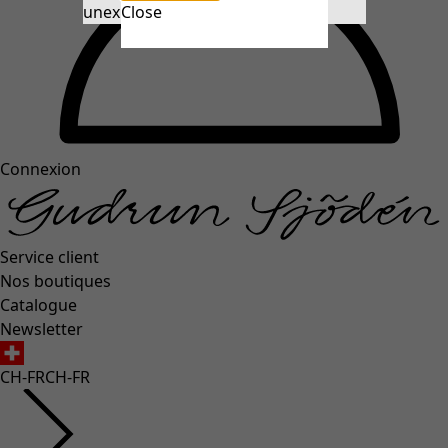
unexpectederror.buttontext
Close
Connexion
Service client
Nos boutiques
Catalogue
Newsletter
CH-FR
CH-FR