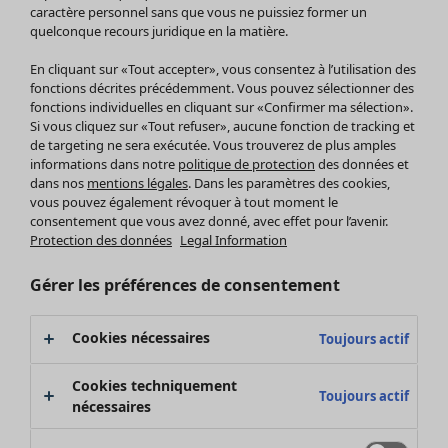
Pantalon
caractère personnel sans que vous ne puissiez former un
quelconque recours juridique en la matière.
Jupes
Manteaux & vestes
En cliquant sur «Tout accepter», vous consentez à l’utilisation des
Leggings et collants
fonctions décrites précédemment. Vous pouvez sélectionner des
Accessoires
fonctions individuelles en cliquant sur «Confirmer ma sélection».
Si vous cliquez sur «Tout refuser», aucune fonction de tracking et
Chaussures
de targeting ne sera exécutée. Vous trouverez de plus amples
Vêtements de bain
Soldes Mobilier
informations dans notre
politique de protection
des données et
Basics
Bonnes affaires déco
dans nos
mentions légales
. Dans les paramètres des cookies,
Décoration
vous pouvez également révoquer à tout moment le
consentement que vous avez donné, avec effet pour l’avenir.
Textiles
Protection des données
Legal Information
Tapis
Éponge
Gérer les préférences de consentement
Cookies nécessaires
Toujours actif
Cookies techniquement
Toujours actif
nécessaires