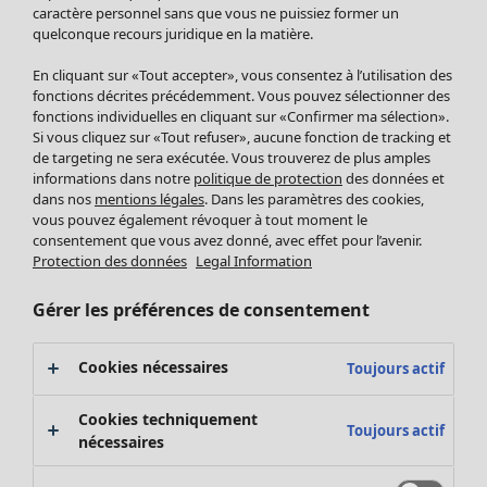
Pantalon
caractère personnel sans que vous ne puissiez former un
Jupes
quelconque recours juridique en la matière.
Manteaux & vestes
En cliquant sur «Tout accepter», vous consentez à l’utilisation des
Leggings et collants
fonctions décrites précédemment. Vous pouvez sélectionner des
Accessoires
fonctions individuelles en cliquant sur «Confirmer ma sélection».
Chaussures
Si vous cliquez sur «Tout refuser», aucune fonction de tracking et
de targeting ne sera exécutée. Vous trouverez de plus amples
Vêtements de bain
Soldes Mobilier
informations dans notre
politique de protection
des données et
Basics
Bonnes affaires déco
dans nos
mentions légales
. Dans les paramètres des cookies,
Décoration
vous pouvez également révoquer à tout moment le
Textiles
consentement que vous avez donné, avec effet pour l’avenir.
Protection des données
Legal Information
Tapis
Éponge
Gérer les préférences de consentement
Cookies nécessaires
Toujours actif
Cookies techniquement
Toujours actif
nécessaires