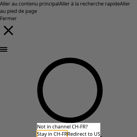
Aller au contenu principal
Aller à la recherche rapide
Aller
au pied de page
Fermer
Nouveautés : la collection d'automne haute en couleur de Gudrun »
Not in channel CH-FR?
Stay in CH-FR
Redirect to US