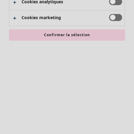
Cookies analytiques
Promos SOLDES
Les promos de Gudrun Sjödén
Cookies marketing
Nouvel arrivage
Bonnes affaires en soldes - jusqu'à -70
Confirmer la sélection