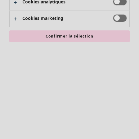
Cookies analytiques
Promos SOLDES
Les promos de Gudrun Sjödén
Cookies marketing
Nouvel arrivage
Bonnes affaires en soldes - jusqu'à -70
Confirmer la sélection