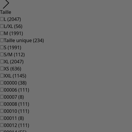
Vêtements à motif
Coton
Coton biologique
Maillots de bain et vêtements de plage
Vêtements de fête
Collections
Dans l'univers du kimono
Monsoon
Étendues champêtres