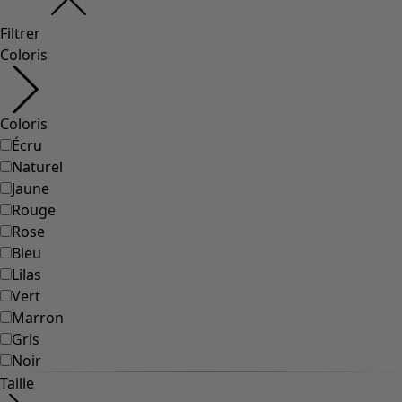
Styles de vétements
Vêtements en lin
Robes de style hippie
Grandes Tailles
À fleurs
Vêtements hippies
Une mode scandinave
Superpositions
À rayures
Des carreaux à foison
À pois
Vêtements bio
Un design suédois
Robes en jersey
Vêtements bohèmes
Des vêtements pour les soirées fraîches