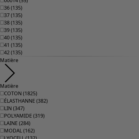
Coimbatore
Les classiques de Gudrun
Des tournesols pour le HCR