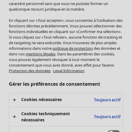
Pantalon
caractère personnel sans que vous ne puissiez former un
quelconque recours juridique en la matière.
Jupes
Manteaux & vestes
En cliquant sur «Tout accepter», vous consentez à l’utilisation des
Leggings et collants
fonctions décrites précédemment. Vous pouvez sélectionner des
Accessoires
fonctions individuelles en cliquant sur «Confirmer ma sélection».
Si vous cliquez sur «Tout refuser», aucune fonction de tracking et
Chaussures
de targeting ne sera exécutée. Vous trouverez de plus amples
Vêtements de bain
Soldes Mobilier
informations dans notre
politique de protection
des données et
Basics
Bonnes affaires déco
dans nos
mentions légales
. Dans les paramètres des cookies,
Décoration
vous pouvez également révoquer à tout moment le
consentement que vous avez donné, avec effet pour l’avenir.
Textiles
Protection des données
Legal Information
Tapis
Éponge
Gérer les préférences de consentement
Cookies nécessaires
Toujours actif
Cookies techniquement
Toujours actif
nécessaires