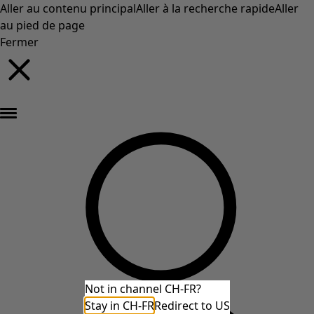
Aller au contenu principal
Aller à la recherche rapide
Aller
au pied de page
Fermer
Nouveautés : la collection d'automne haute en couleur de Gudrun »
Not in channel CH-FR?
Stay in CH-FR
Redirect to US