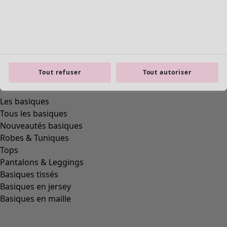
polyamide
(
319
)
laine
(
284
)
modal
(
162
)
lyocell
(
132
)
alpaga
(
111
)
cuir
(
84
)
Tout refuser
Tout autoriser
polyester
(
72
)
viscose
(
69
)
soie
(
36
)
chanvre
(
7
)
céramique
(
6
)
bois
(
5
)
os
(
4
)
bambou
(
3
)
ramie
(
3
)
jute
(
2
)
papier
(
1
)
Coupes