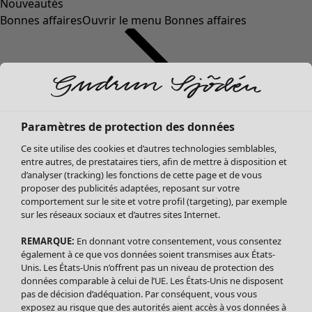
Nouveautés
Bonnes affaires
Ouvrir le menu Bonnes affaires
Paramètres de protection des données
Ce site utilise des cookies et d’autres technologies semblables,
entre autres, de prestataires tiers, afin de mettre à disposition et
d’analyser (tracking) les fonctions de cette page et de vous
proposer des publicités adaptées, reposant sur votre
Soldes Vêtements
Vêtements
Ouvrir le menu Vêtements
comportement sur le site et votre profil (targeting), par exemple
sur les réseaux sociaux et d’autres sites Internet.
Tous les vêtements
Robes
REMARQUE:
En donnant votre consentement, vous consentez
Tuniques
également à ce que vos données soient transmises aux États-
Blouses
Unis. Les États-Unis n’offrent pas un niveau de protection des
données comparable à celui de l’UE. Les États-Unis ne disposent
Tops
pas de décision d’adéquation. Par conséquent, vous vous
Gilets
exposez au risque que des autorités aient accès à vos données à