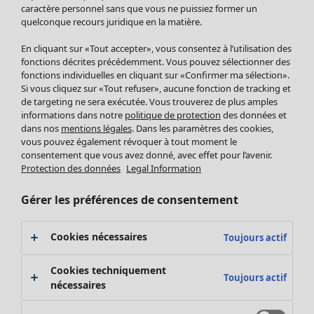
Pantalon
caractère personnel sans que vous ne puissiez former un
quelconque recours juridique en la matière.
Jupes
Manteaux & vestes
Vêtements
Maison
Ouvrir le menu Maison
En cliquant sur «Tout accepter», vous consentez à l’utilisation des
Leggings et collants
Nouveautés
fonctions décrites précédemment. Vous pouvez sélectionner des
Accessoires
fonctions individuelles en cliquant sur «Confirmer ma sélection».
Tous les vêtements
Si vous cliquez sur «Tout refuser», aucune fonction de tracking et
Chaussures
Robes
de targeting ne sera exécutée. Vous trouverez de plus amples
Vêtements de bain
Soldes Mobilier
Tuniques
informations dans notre
politique de protection
des données et
Basics
Bonnes affaires déco
dans nos
mentions légales
. Dans les paramètres des cookies,
Pulls
Décoration
vous pouvez également révoquer à tout moment le
Tops
consentement que vous avez donné, avec effet pour l’avenir.
Textiles
Pulls en tricot
Protection des données
Legal Information
Tapis
Gilets sans manches
Maison
Offres
Ouvrir le menu Offres
Éponge
Pantalons
Gérer les préférences de consentement
Nouveautés
Chemises et blouses
Voir toute la décoration
Gilets
Coussins
Cookies nécessaires
Toujours actif
Manteaux & vestes
Rideaux
Jupes
Tapis
Cookies techniquement
Toujours actif
Cartes cadeaux
Éponge
nécessaires
Céramique et verre