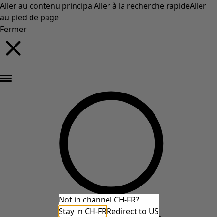
Aller au contenu principal
Aller à la recherche rapide
Aller
au pied de page
Fermer
Nouveautés : la collection d'automne haute en couleur de Gudrun »
Not in channel CH-FR?
Stay in CH-FR
Redirect to US