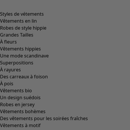
Filtrer
Coloris
Coloris
Écru
Naturel
Jaune
Rouge
Rose
Bleu
Lilas
Vert
Marron
Gris
Noir