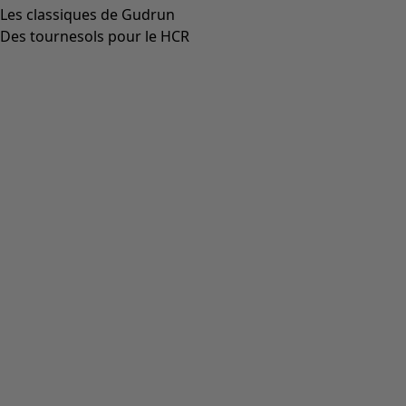
00012
(
111
)
00014
(
55
)
36
(
135
)
37
(
135
)
38
(
135
)
39
(
135
)
40
(
135
)
41
(
135
)
42
(
135
)
Matière
Matière
COTON
(
1825
)
ÉLASTHANNE
(
382
)
LIN
(
347
)
POLYAMIDE
(
319
)
LAINE
(
284
)
MODAL
(
162
)