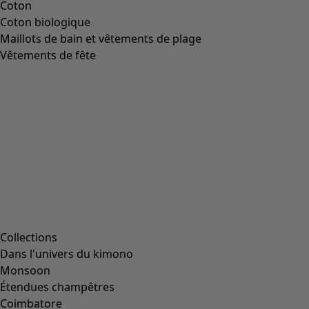
Taille
Taille
L
(
2047
)
L/XL
(
56
)
M
(
1991
)
Taille unique
(
234
)
S
(
1991
)
S/M
(
112
)
XL
(
2047
)
XS
(
636
)
XXL
(
1145
)
00000
(
43
)
00006
(
111
)
00007
(
8
)
00008
(
111
)
00010
(
111
)
00011
(
8
)