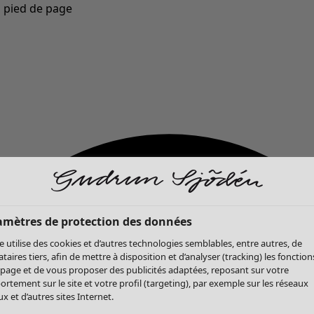
u pied de page
Nouveautés : la collection d'automne haute en couleur de Gudrun »
amètres de protection des données
te utilise des cookies et d’autres technologies semblables, entre autres, de
ataires tiers, afin de mettre à disposition et d’analyser (tracking) les fonction
 page et de vous proposer des publicités adaptées, reposant sur votre
rtement sur le site et votre profil (targeting), par exemple sur les réseaux
x et d’autres sites Internet.