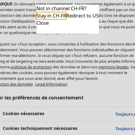
ARQUE:
En donnant votre consentement, vous consentez également à ce q
Not in channel CH-FR?
onnées soient transmises aux États-Unis. Les États-Unis n’offrent pas un ni
Stay in CH-FR
Redirect to US
otection des données comparable à celui de l’UE. Les États-Unis ne disposen
cision d’adéquation. Par conséquent, vous vous exposez au risque que des
Close
ités aient accès à vos données à caractère personnel sans que vous ne puiss
r un quelconque recours juridique en la matière.
iquant sur «Tout accepter», vous consentez à l’utilisation des fonctions décri
demment. Vous pouvez sélectionner des fonctions individuelles en cliquant
irmer ma sélection». Si vous cliquez sur «Tout refuser», aucune fonction de
ing et de targeting ne sera exécutée. Vous trouverez de plus amples inform
 notre
politique de protection
des données et dans nos
mentions légales
. D
ètres des cookies, vous pouvez également révoquer à tout moment le
ntement que vous avez donné, avec effet pour l’avenir.
ction des données
Legal Information
er les préférences de consentement
Cookies nécessaires
Toujours a
Cookies techniquement nécessaires
Toujours a