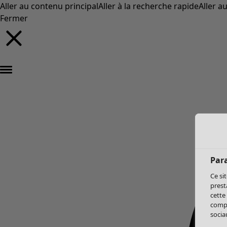
Aller au contenu principal
Aller à la recherche rapide
Aller a
Fermer
Par
Ce si
prest
cette
compo
sociau