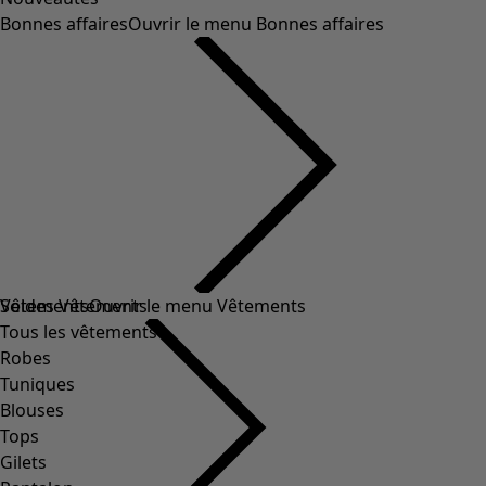
Bonnes affaires
Ouvrir le menu Bonnes affaires
Soldes Vêtements
Vêtements
Ouvrir le menu Vêtements
Tous les vêtements
Robes
Tuniques
Blouses
Tops
Gilets