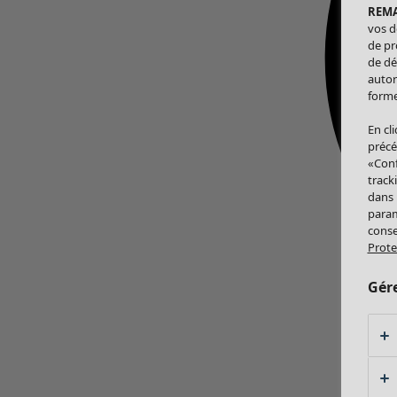
REM
vos d
de pr
de dé
autor
forme
En cl
précé
«Conf
track
dans
param
conse
Prote
Gér