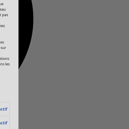
ue
veau
t pas
iez
tes
 sur
ations
ans les
ctif
ctif