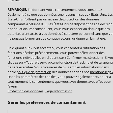
Nouveautés
Internet.
Accessoires
Tous les vêtements
REMARQUE:
En donnant votre consentement, vous consentez
Chaussures
Robes
également à ce que vos données soient transmises aux États-Unis. Les
Vêtements de bain
Soldes Mobilier
Tuniques
États-Unis n’offrent pas un niveau de protection des données
Basics
Bonnes affaires déco
Pulls
comparable à celui de l’UE. Les États-Unis ne disposent pas de décision
Décoration
d’adéquation. Par conséquent, vous vous exposez au risque que des
Tops
autorités aient accès à vos données à caractère personnel sans que vo
Textiles
Pulls en tricot
ne puissiez former un quelconque recours juridique en la matière.
Tapis
Gilets sans manches
Maison
Offres
Ouvrir le menu Offres
Éponge
En cliquant sur «Tout accepter», vous consentez à l’utilisation des
Pantalons
Nouveautés
fonctions décrites précédemment. Vous pouvez sélectionner des
Chemises et blouses
Voir toute la décoration
fonctions individuelles en cliquant sur «Confirmer ma sélection». Si vo
Gilets
Coussins
cliquez sur «Tout refuser», aucune fonction de tracking et de targeting
Manteaux & vestes
ne sera exécutée. Vous trouverez de plus amples informations dans
Rideaux
notre
politique de protection
des données et dans nos
mentions légal
Jupes
Tapis
Dans les paramètres des cookies, vous pouvez également révoquer à
Éponge
tout moment le consentement que vous avez donné, avec effet pour
Céramique et verre
l’avenir.
Protection des données
Legal Information
Offres
Collections
Tablecloths
Promos SOLDES
Les promos de Gudrun Sjödén
Décoration et accessoires
Les promos de Gudrun Sjödén
Gérer les préférences de consentement
Prix avant premiere
Livres
Nouvel arrivage
Meilleurs prix
Tissus