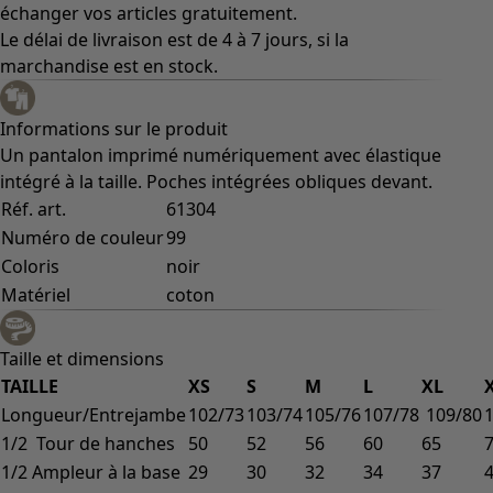
échanger vos articles gratuitement.
Le délai de livraison est de 4 à 7 jours, si la
marchandise est en stock.
Informations sur le produit
Un pantalon imprimé numériquement avec élastique
intégré à la taille. Poches intégrées obliques devant.
Réf. art.
61304
Numéro de couleur
99
Coloris
noir
Matériel
coton
Taille et dimensions
TAILLE
XS
S
M
L
XL
Longueur/Entrejambe
102/73
103/74
105/76
107/78
109/80
1/2 Tour de hanches
50
52
56
60
65
1/2 Ampleur à la base
29
30
32
34
37