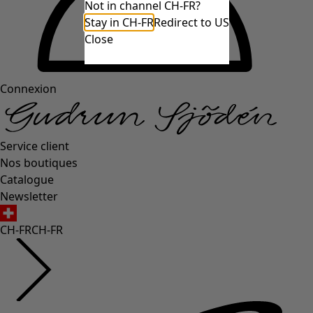
Not in channel CH-FR?
Stay in CH-FR
Redirect to US
Close
Connexion
Service client
Nos boutiques
Catalogue
Newsletter
CH-FR
CH-FR