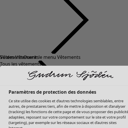
Soldes Vêtements
Vêtements
Ouvrir le menu Vêtements
Tous les vêtements
Robes
Tuniques
Blouses
Tops
Paramètres de protection des données
Gilets
Ce site utilise des cookies et d’autres technologies semblables, entre
Pantalon
autres, de prestataires tiers, afin de mettre à disposition et d’analyser
Jupes
(tracking) les fonctions de cette page et de vous proposer des publicit
adaptées, reposant sur votre comportement sur le site et votre profil
Manteaux & vestes
Vêtements
Maison
Ouvrir le menu Maison
(targeting), par exemple sur les réseaux sociaux et d’autres sites
Leggings et collants