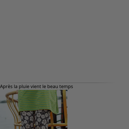
Icône
Top C
Prix 
Prix
:
XS
S
M
L
XL
XXL
Après la pluie vient le beau temps