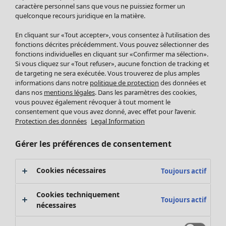
Pantalon
caractère personnel sans que vous ne puissiez former un
quelconque recours juridique en la matière.
Jupes
Manteaux & vestes
En cliquant sur «Tout accepter», vous consentez à l’utilisation des
Leggings et collants
fonctions décrites précédemment. Vous pouvez sélectionner des
Accessoires
fonctions individuelles en cliquant sur «Confirmer ma sélection».
Si vous cliquez sur «Tout refuser», aucune fonction de tracking et
Chaussures
de targeting ne sera exécutée. Vous trouverez de plus amples
Vêtements de bain
Soldes Mobilier
informations dans notre
politique de protection
des données et
Basics
Bonnes affaires déco
dans nos
mentions légales
. Dans les paramètres des cookies,
Décoration
vous pouvez également révoquer à tout moment le
consentement que vous avez donné, avec effet pour l’avenir.
Textiles
Protection des données
Legal Information
Tapis
Éponge
Gérer les préférences de consentement
Cookies nécessaires
Toujours actif
Cookies techniquement
Toujours actif
nécessaires