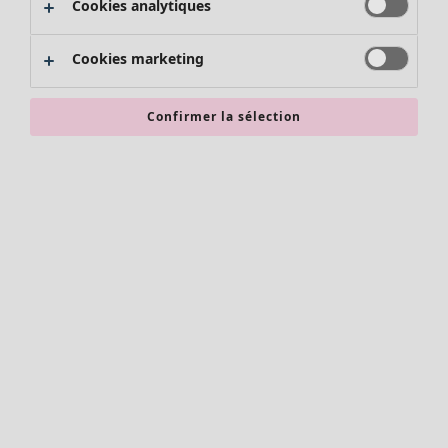
Cookies analytiques
Promos SOLDES
Les promos de Gudrun Sjödén
Cookies marketing
Nouvel arrivage
Bonnes affaires en soldes - jusqu'à -70
Confirmer la sélection