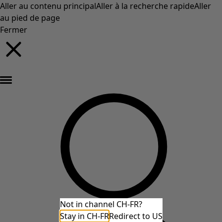
Aller au contenu principal
Aller à la recherche rapide
Aller
au pied de page
Fermer
Nouveautés : la collection d'automne haute en couleur de Gudrun »
Not in channel CH-FR?
Stay in CH-FR
Redirect to US