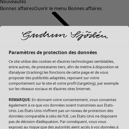
Nouveautés
Bonnes affaires
Ouvrir le menu Bonnes affaires
Paramètres de protection des données
Ce site utilise des cookies et d’autres technologies semblables,
entre autres, de prestataires tiers, afin de mettre à disposition et
d’analyser (tracking) les fonctions de cette page et de vous
proposer des publicités adaptées, reposant sur votre
Soldes Vêtements
Vêtements
Ouvrir le menu Vêtements
comportement sur le site et votre profil (targeting), par exemple
sur les réseaux sociaux et d’autres sites Internet.
Tous les vêtements
Robes
REMARQUE:
En donnant votre consentement, vous consentez
Tuniques
également à ce que vos données soient transmises aux États-
Blouses
Unis. Les États-Unis n’offrent pas un niveau de protection des
données comparable à celui de l’UE. Les États-Unis ne disposent
Tops
pas de décision d’adéquation. Par conséquent, vous vous
Gilets
exposez au risque que des autorités aient accès à vos données à