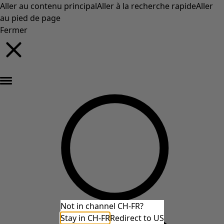
Aller au contenu principal
Aller à la recherche rapide
Aller
au pied de page
Fermer
Nouveautés : la collection d'automne haute en couleur de Gudrun »
Not in channel CH-FR?
Stay in CH-FR
Redirect to US