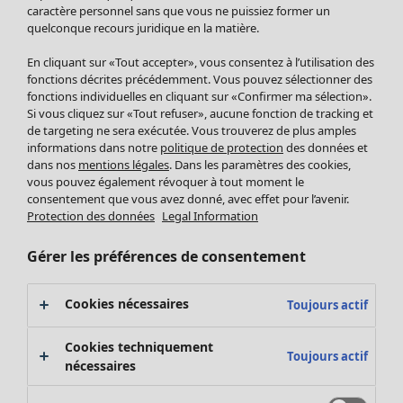
Pantalon
caractère personnel sans que vous ne puissiez former un
quelconque recours juridique en la matière.
Jupes
Manteaux & vestes
Vêtements
Maison
Ouvrir le menu Maison
En cliquant sur «Tout accepter», vous consentez à l’utilisation des
Leggings et collants
Nouveautés
fonctions décrites précédemment. Vous pouvez sélectionner des
Accessoires
fonctions individuelles en cliquant sur «Confirmer ma sélection».
Tous les vêtements
Si vous cliquez sur «Tout refuser», aucune fonction de tracking et
Chaussures
Robes
de targeting ne sera exécutée. Vous trouverez de plus amples
Vêtements de bain
Soldes Mobilier
Tuniques
informations dans notre
politique de protection
des données et
Basics
Bonnes affaires déco
dans nos
mentions légales
. Dans les paramètres des cookies,
Pulls
Décoration
vous pouvez également révoquer à tout moment le
Tops
consentement que vous avez donné, avec effet pour l’avenir.
Textiles
Pulls en tricot
Protection des données
Legal Information
Tapis
Gilets sans manches
Maison
Offres
Ouvrir le menu Offres
Éponge
Pantalons
Gérer les préférences de consentement
Nouveautés
Chemises et blouses
Voir toute la décoration
Gilets
Coussins
Cookies nécessaires
Toujours actif
Manteaux & vestes
Rideaux
Jupes
Tapis
Cookies techniquement
Toujours actif
Éponge
nécessaires
Céramique et verre