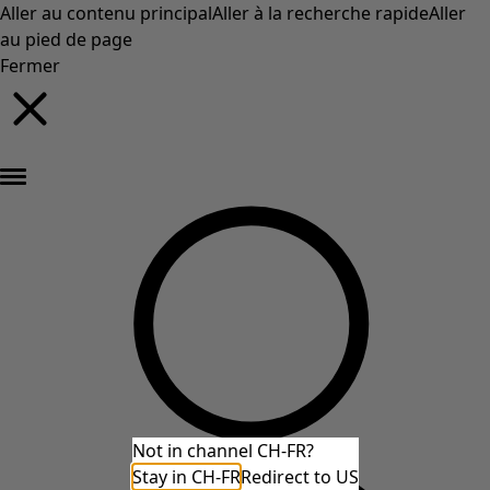
Aller au contenu principal
Aller à la recherche rapide
Aller
au pied de page
Fermer
Nouveautés : la collection d'automne haute en couleur de Gudrun »
Not in channel CH-FR?
Stay in CH-FR
Redirect to US