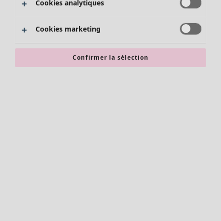
Cookies analytiques
Promos SOLDES
Les promos de Gudrun Sjödén
Cookies marketing
Nouvel arrivage
Bonnes affaires en soldes - jusqu'à -70
Confirmer la sélection