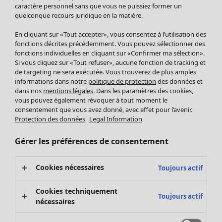
Pantalon
caractère personnel sans que vous ne puissiez former un
quelconque recours juridique en la matière.
Jupes
Manteaux & vestes
En cliquant sur «Tout accepter», vous consentez à l’utilisation des
Leggings et collants
fonctions décrites précédemment. Vous pouvez sélectionner des
Accessoires
fonctions individuelles en cliquant sur «Confirmer ma sélection».
Si vous cliquez sur «Tout refuser», aucune fonction de tracking et
Chaussures
de targeting ne sera exécutée. Vous trouverez de plus amples
Vêtements de bain
Soldes Mobilier
informations dans notre
politique de protection
des données et
Basics
Bonnes affaires déco
dans nos
mentions légales
. Dans les paramètres des cookies,
Décoration
vous pouvez également révoquer à tout moment le
consentement que vous avez donné, avec effet pour l’avenir.
Textiles
Protection des données
Legal Information
Tapis
Éponge
Gérer les préférences de consentement
Cookies nécessaires
Toujours actif
Cookies techniquement
Toujours actif
nécessaires