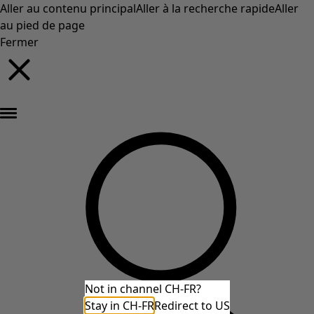
Aller au contenu principal
Aller à la recherche rapide
Aller
au pied de page
Fermer
Nouveautés : la collection d'automne haute en couleur de Gudrun »
Not in channel CH-FR?
Stay in CH-FR
Redirect to US