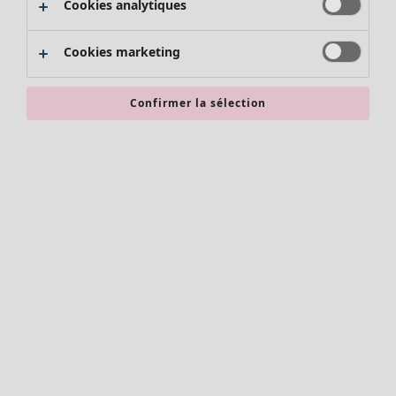
Cookies analytiques
Promos SOLDES
Les promos de Gudrun Sjödén
Cookies marketing
Nouvel arrivage
Bonnes affaires en soldes - jusqu'à -70
Confirmer la sélection