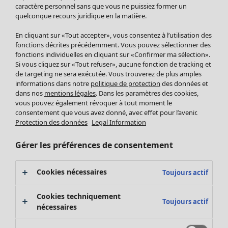
Pantalon
caractère personnel sans que vous ne puissiez former un
quelconque recours juridique en la matière.
Jupes
Manteaux & vestes
En cliquant sur «Tout accepter», vous consentez à l’utilisation des
Leggings et collants
fonctions décrites précédemment. Vous pouvez sélectionner des
Accessoires
fonctions individuelles en cliquant sur «Confirmer ma sélection».
Si vous cliquez sur «Tout refuser», aucune fonction de tracking et
Chaussures
de targeting ne sera exécutée. Vous trouverez de plus amples
Vêtements de bain
Soldes Mobilier
informations dans notre
politique de protection
des données et
Basics
Bonnes affaires déco
dans nos
mentions légales
. Dans les paramètres des cookies,
Décoration
vous pouvez également révoquer à tout moment le
consentement que vous avez donné, avec effet pour l’avenir.
Textiles
Protection des données
Legal Information
Tapis
Éponge
Gérer les préférences de consentement
Cookies nécessaires
Toujours actif
Cookies techniquement
Toujours actif
nécessaires