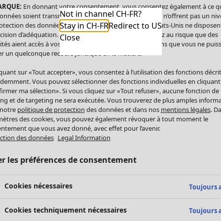
ARQUE:
En donnant votre consentement, vous consentez également à ce q
Not in channel CH-FR?
onnées soient transmises aux États-Unis. Les États-Unis n’offrent pas un ni
Stay in CH-FR
Redirect to US
otection des données comparable à celui de l’UE. Les États-Unis ne disposen
cision d’adéquation. Par conséquent, vous vous exposez au risque que des
Close
ités aient accès à vos données à caractère personnel sans que vous ne puiss
r un quelconque recours juridique en la matière.
iquant sur «Tout accepter», vous consentez à l’utilisation des fonctions décri
demment. Vous pouvez sélectionner des fonctions individuelles en cliquant
irmer ma sélection». Si vous cliquez sur «Tout refuser», aucune fonction de
ing et de targeting ne sera exécutée. Vous trouverez de plus amples inform
 notre
politique de protection
des données et dans nos
mentions légales
. D
ètres des cookies, vous pouvez également révoquer à tout moment le
ntement que vous avez donné, avec effet pour l’avenir.
ction des données
Legal Information
er les préférences de consentement
Cookies nécessaires
Toujours a
Cookies techniquement nécessaires
Toujours a