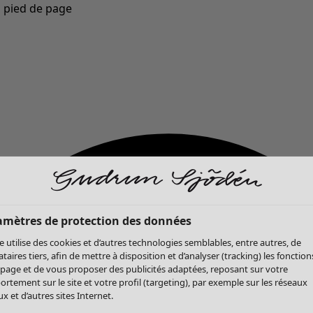
u pied de page
Nouveautés : la collection d'automne haute en couleur de Gudrun »
amètres de protection des données
te utilise des cookies et d’autres technologies semblables, entre autres, de
ataires tiers, afin de mettre à disposition et d’analyser (tracking) les fonction
 page et de vous proposer des publicités adaptées, reposant sur votre
rtement sur le site et votre profil (targeting), par exemple sur les réseaux
x et d’autres sites Internet.