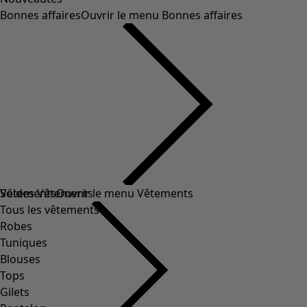
Bonnes affaires
Ouvrir le menu Bonnes affaires
Soldes Vêtements
Vêtements
Ouvrir le menu Vêtements
Tous les vêtements
Robes
Tuniques
Blouses
Tops
Gilets