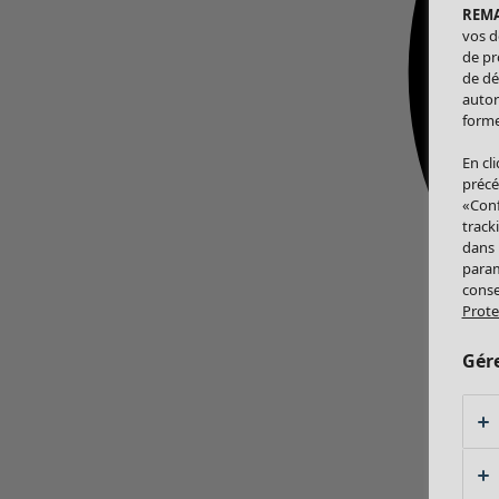
REM
vos d
de pr
de dé
autor
forme
En cl
précé
«Conf
track
dans
param
conse
Prote
Gér