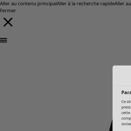
Aller au contenu principal
Aller à la recherche rapide
Aller a
Fermer
Par
Ce si
prest
cette
compo
sociau