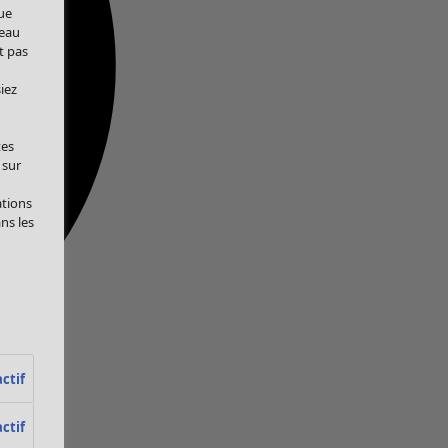
ue
veau
t pas
iez
tes
 sur
ations
ans les
ctif
ctif