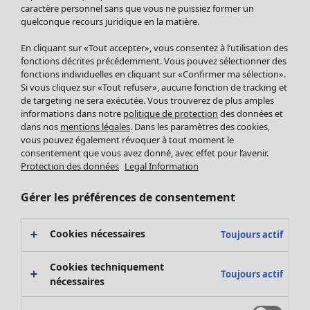
Pantalon
caractère personnel sans que vous ne puissiez former un
quelconque recours juridique en la matière.
Jupes
Manteaux & vestes
Vêtements
Maison
Ouvrir le menu Maison
En cliquant sur «Tout accepter», vous consentez à l’utilisation des
Leggings et collants
Nouveautés
fonctions décrites précédemment. Vous pouvez sélectionner des
Accessoires
fonctions individuelles en cliquant sur «Confirmer ma sélection».
Tous les vêtements
Si vous cliquez sur «Tout refuser», aucune fonction de tracking et
Chaussures
Robes
de targeting ne sera exécutée. Vous trouverez de plus amples
Vêtements de bain
Soldes Mobilier
Tuniques
informations dans notre
politique de protection
des données et
Basics
Bonnes affaires déco
dans nos
mentions légales
. Dans les paramètres des cookies,
Pulls
Décoration
vous pouvez également révoquer à tout moment le
Tops
consentement que vous avez donné, avec effet pour l’avenir.
Textiles
Pulls en tricot
Protection des données
Legal Information
Tapis
Gilets sans manches
Maison
Offres
Ouvrir le menu Offres
Éponge
Pantalons
Gérer les préférences de consentement
Nouveautés
Chemises et blouses
Voir toute la décoration
Gilets
Coussins
Cookies nécessaires
Toujours actif
Manteaux & vestes
Rideaux
Jupes
Tapis
Cookies techniquement
Toujours actif
Éponge
nécessaires
Céramique et verre