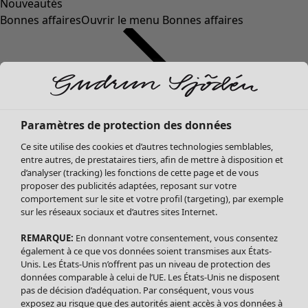
Nouveautés
Bonnes affaires
Ouvrir le menu Bonnes affaires
Paramètres de protection des données
Ce site utilise des cookies et d’autres technologies semblables,
entre autres, de prestataires tiers, afin de mettre à disposition et
d’analyser (tracking) les fonctions de cette page et de vous
proposer des publicités adaptées, reposant sur votre
Soldes Vêtements
Vêtements
Ouvrir le menu Vêtements
comportement sur le site et votre profil (targeting), par exemple
sur les réseaux sociaux et d’autres sites Internet.
Tous les vêtements
Robes
REMARQUE:
En donnant votre consentement, vous consentez
Tuniques
également à ce que vos données soient transmises aux États-
Blouses
Unis. Les États-Unis n’offrent pas un niveau de protection des
données comparable à celui de l’UE. Les États-Unis ne disposent
Tops
pas de décision d’adéquation. Par conséquent, vous vous
Gilets
exposez au risque que des autorités aient accès à vos données à