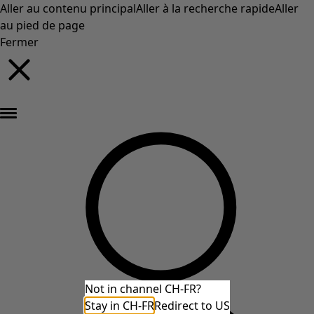
Aller au contenu principal
Aller à la recherche rapide
Aller
au pied de page
Fermer
Nouveautés : la collection d'automne haute en couleur de Gudrun »
Not in channel CH-FR?
Stay in CH-FR
Redirect to US