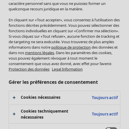
Pantalon
caractère personnel sans que vous ne puissiez former un
quelconque recours juridique en la matière.
Jupes
Manteaux & vestes
Vêtements
Maison
Ouvrir le menu Maison
En cliquant sur «Tout accepter», vous consentez à l’utilisation des
Leggings et collants
Nouveautés
fonctions décrites précédemment. Vous pouvez sélectionner des
Accessoires
fonctions individuelles en cliquant sur «Confirmer ma sélection».
Tous les vêtements
Si vous cliquez sur «Tout refuser», aucune fonction de tracking et
Chaussures
Robes
de targeting ne sera exécutée. Vous trouverez de plus amples
Vêtements de bain
Soldes Mobilier
Tuniques
informations dans notre
politique de protection
des données et
Basics
Bonnes affaires déco
dans nos
mentions légales
. Dans les paramètres des cookies,
Pulls
Décoration
vous pouvez également révoquer à tout moment le
Tops
consentement que vous avez donné, avec effet pour l’avenir.
Textiles
Pulls en tricot
Protection des données
Legal Information
Tapis
Gilets sans manches
Maison
Offres
Ouvrir le menu Offres
Éponge
Pantalons
Gérer les préférences de consentement
Nouveautés
Chemises et blouses
Voir toute la décoration
Gilets
Coussins
Cookies nécessaires
Toujours actif
Manteaux & vestes
Rideaux
Jupes
Tapis
Cookies techniquement
Toujours actif
Éponge
nécessaires
Céramique et verre