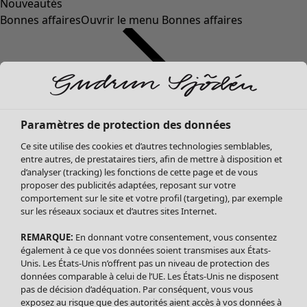
Nouveautés
Bonnes affaires
Ouvrir le menu Bonnes affaires
Paramètres de protection des données
Ce site utilise des cookies et d’autres technologies semblables,
entre autres, de prestataires tiers, afin de mettre à disposition et
d’analyser (tracking) les fonctions de cette page et de vous
proposer des publicités adaptées, reposant sur votre
Soldes Vêtements
Vêtements
Ouvrir le menu Vêtements
comportement sur le site et votre profil (targeting), par exemple
sur les réseaux sociaux et d’autres sites Internet.
Tous les vêtements
Robes
REMARQUE:
En donnant votre consentement, vous consentez
Tuniques
également à ce que vos données soient transmises aux États-
Blouses
Unis. Les États-Unis n’offrent pas un niveau de protection des
données comparable à celui de l’UE. Les États-Unis ne disposent
Tops
pas de décision d’adéquation. Par conséquent, vous vous
Gilets
exposez au risque que des autorités aient accès à vos données à