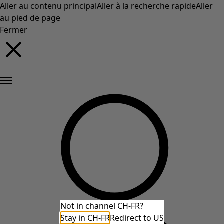
Aller au contenu principal
Aller à la recherche rapide
Aller
au pied de page
Fermer
Nouveautés : la collection d'automne haute en couleur de Gudrun »
Not in channel CH-FR?
Stay in CH-FR
Redirect to US