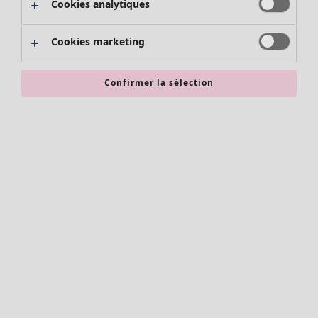
Cookies analytiques
Promos SOLDES
Les promos de Gudrun Sjödén
Cookies marketing
Nouvel arrivage
Bonnes affaires en soldes - jusqu'à -70
Confirmer la sélection