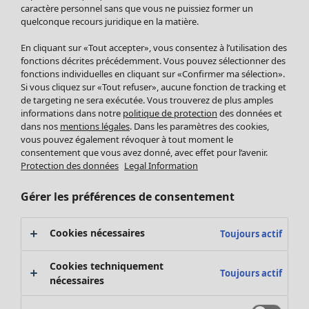
Pantalon
caractère personnel sans que vous ne puissiez former un
quelconque recours juridique en la matière.
Jupes
Manteaux & vestes
En cliquant sur «Tout accepter», vous consentez à l’utilisation des
Leggings et collants
fonctions décrites précédemment. Vous pouvez sélectionner des
Accessoires
fonctions individuelles en cliquant sur «Confirmer ma sélection».
Si vous cliquez sur «Tout refuser», aucune fonction de tracking et
Chaussures
de targeting ne sera exécutée. Vous trouverez de plus amples
Vêtements de bain
Soldes Mobilier
informations dans notre
politique de protection
des données et
Basics
Bonnes affaires déco
dans nos
mentions légales
. Dans les paramètres des cookies,
Décoration
vous pouvez également révoquer à tout moment le
consentement que vous avez donné, avec effet pour l’avenir.
Textiles
Protection des données
Legal Information
Tapis
Éponge
Gérer les préférences de consentement
Cookies nécessaires
Toujours actif
Cookies techniquement
Toujours actif
nécessaires