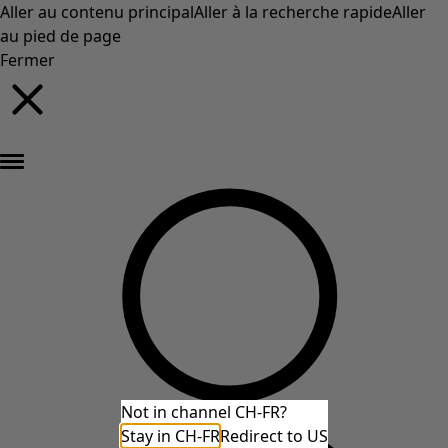
Aller au contenu principal
Aller à la recherche rapide
Aller
au pied de page
Fermer
Nouveautés : la collection d'automne haute en couleur de Gudrun »
Not in channel CH-FR?
Stay in CH-FR
Redirect to US