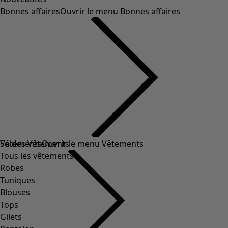
Bonnes affaires
Ouvrir le menu Bonnes affaires
Soldes Vêtements
Vêtements
Ouvrir le menu Vêtements
Tous les vêtements
Robes
Tuniques
Blouses
Tops
Gilets