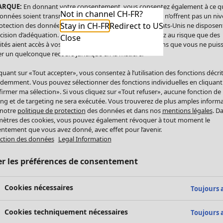
ARQUE:
En donnant votre consentement, vous consentez également à ce q
Not in channel CH-FR?
onnées soient transmises aux États-Unis. Les États-Unis n’offrent pas un ni
Stay in CH-FR
Redirect to US
otection des données comparable à celui de l’UE. Les États-Unis ne disposen
cision d’adéquation. Par conséquent, vous vous exposez au risque que des
Close
ités aient accès à vos données à caractère personnel sans que vous ne puiss
r un quelconque recours juridique en la matière.
iquant sur «Tout accepter», vous consentez à l’utilisation des fonctions décri
demment. Vous pouvez sélectionner des fonctions individuelles en cliquant
irmer ma sélection». Si vous cliquez sur «Tout refuser», aucune fonction de
ing et de targeting ne sera exécutée. Vous trouverez de plus amples inform
 notre
politique de protection
des données et dans nos
mentions légales
. D
ètres des cookies, vous pouvez également révoquer à tout moment le
ntement que vous avez donné, avec effet pour l’avenir.
ction des données
Legal Information
er les préférences de consentement
Cookies nécessaires
Toujours a
Cookies techniquement nécessaires
Toujours a