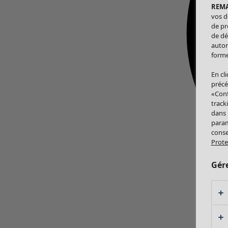
REM
vos d
de pr
de dé
autor
forme
En cl
précé
«Conf
track
dans
param
conse
Prote
Gér