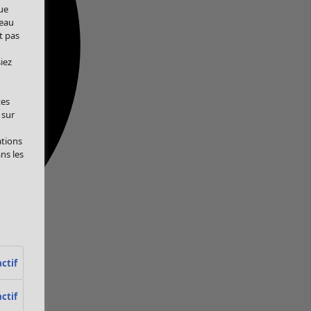
ue
veau
t pas
iez
tes
 sur
ations
ans les
ctif
ctif