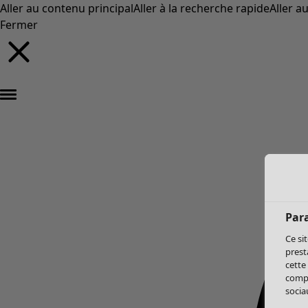
Aller au contenu principal
Aller à la recherche rapide
Aller a
Fermer
Par
Ce si
prest
cette
compo
sociau