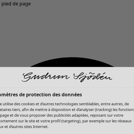
u pied de page
Nouveautés : la collection d'automne haute en couleur de Gudrun »
amètres de protection des données
te utilise des cookies et d’autres technologies semblables, entre autres, de
ataires tiers, afin de mettre à disposition et d’analyser (tracking) les fonction
 page et de vous proposer des publicités adaptées, reposant sur votre
rtement sur le site et votre profil (targeting), par exemple sur les réseaux
x et d’autres sites Internet.