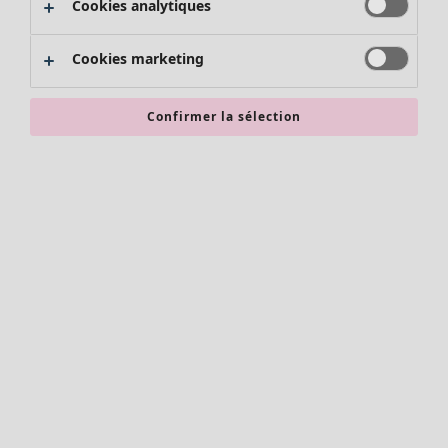
Cookies analytiques
Promos SOLDES
Les promos de Gudrun Sjödén
Cookies marketing
Nouvel arrivage
Bonnes affaires en soldes - jusqu'à -70
Confirmer la sélection