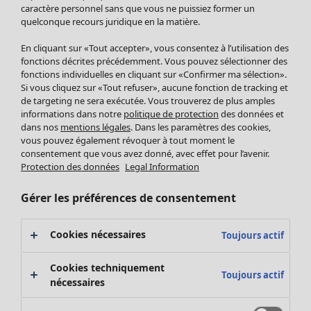
Pantalon
caractère personnel sans que vous ne puissiez former un
quelconque recours juridique en la matière.
Jupes
Manteaux & vestes
En cliquant sur «Tout accepter», vous consentez à l’utilisation des
Leggings et collants
fonctions décrites précédemment. Vous pouvez sélectionner des
Accessoires
fonctions individuelles en cliquant sur «Confirmer ma sélection».
Si vous cliquez sur «Tout refuser», aucune fonction de tracking et
Chaussures
de targeting ne sera exécutée. Vous trouverez de plus amples
Vêtements de bain
Soldes Mobilier
informations dans notre
politique de protection
des données et
Basics
Bonnes affaires déco
dans nos
mentions légales
. Dans les paramètres des cookies,
Décoration
vous pouvez également révoquer à tout moment le
consentement que vous avez donné, avec effet pour l’avenir.
Textiles
Protection des données
Legal Information
Tapis
Éponge
Gérer les préférences de consentement
Cookies nécessaires
Toujours actif
Cookies techniquement
Toujours actif
nécessaires