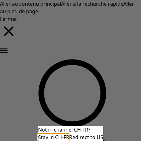
Aller au contenu principal
Aller à la recherche rapide
Aller
au pied de page
Fermer
Nouveautés : la collection d'automne haute en couleur de Gudrun »
Not in channel CH-FR?
Stay in CH-FR
Redirect to US