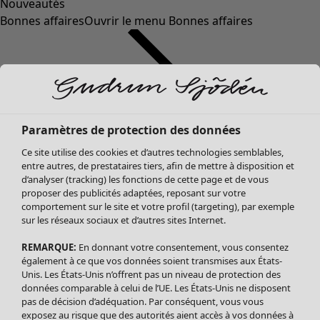
Nouveautés
Bonnes affaires
Ouvrir le menu Bonnes affaires
Paramètres de protection des données
Ce site utilise des cookies et d’autres technologies semblables,
entre autres, de prestataires tiers, afin de mettre à disposition et
d’analyser (tracking) les fonctions de cette page et de vous
proposer des publicités adaptées, reposant sur votre
Soldes Vêtements
Vêtements
Ouvrir le menu Vêtements
comportement sur le site et votre profil (targeting), par exemple
sur les réseaux sociaux et d’autres sites Internet.
Tous les vêtements
Robes
REMARQUE:
En donnant votre consentement, vous consentez
Tuniques
également à ce que vos données soient transmises aux États-
Blouses
Unis. Les États-Unis n’offrent pas un niveau de protection des
données comparable à celui de l’UE. Les États-Unis ne disposent
Tops
pas de décision d’adéquation. Par conséquent, vous vous
Gilets
exposez au risque que des autorités aient accès à vos données à