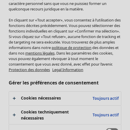
Pantalon
caractère personnel sans que vous ne puissiez former un
quelconque recours juridique en la matière.
Jupes
Manteaux & vestes
Vêtements
Maison
Ouvrir le menu Maison
En cliquant sur «Tout accepter», vous consentez à l’utilisation des
Leggings et collants
Nouveautés
fonctions décrites précédemment. Vous pouvez sélectionner des
Accessoires
fonctions individuelles en cliquant sur «Confirmer ma sélection».
Tous les vêtements
Si vous cliquez sur «Tout refuser», aucune fonction de tracking et
Chaussures
Robes
de targeting ne sera exécutée. Vous trouverez de plus amples
Vêtements de bain
Soldes Mobilier
Tuniques
informations dans notre
politique de protection
des données et
Basics
Bonnes affaires déco
dans nos
mentions légales
. Dans les paramètres des cookies,
Pulls
Décoration
vous pouvez également révoquer à tout moment le
Tops
consentement que vous avez donné, avec effet pour l’avenir.
Textiles
Pulls en tricot
Protection des données
Legal Information
Tapis
Gilets sans manches
Maison
Offres
Ouvrir le menu Offres
Éponge
Pantalons
Gérer les préférences de consentement
Nouveautés
Chemises et blouses
Voir toute la décoration
Gilets
Coussins
Cookies nécessaires
Toujours actif
Manteaux & vestes
Rideaux
Jupes
Tapis
Cookies techniquement
Toujours actif
Éponge
nécessaires
Céramique et verre