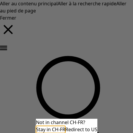
Aller au contenu principal
Aller à la recherche rapide
Aller
au pied de page
Fermer
Nouveautés : la collection d'automne haute en couleur de Gudrun »
Not in channel CH-FR?
Stay in CH-FR
Redirect to US