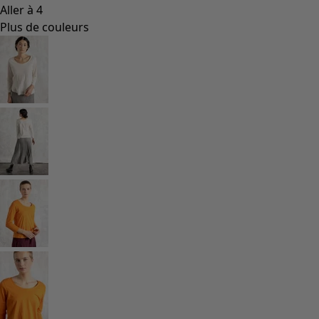
Coimbatore
Les classiques de Gudrun
Des tournesols pour le HCR