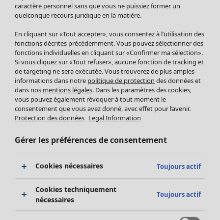
Pantalon
caractère personnel sans que vous ne puissiez former un
quelconque recours juridique en la matière.
Jupes
Manteaux & vestes
En cliquant sur «Tout accepter», vous consentez à l’utilisation des
Leggings et collants
fonctions décrites précédemment. Vous pouvez sélectionner des
Accessoires
fonctions individuelles en cliquant sur «Confirmer ma sélection».
Si vous cliquez sur «Tout refuser», aucune fonction de tracking et
Chaussures
de targeting ne sera exécutée. Vous trouverez de plus amples
Vêtements de bain
Soldes Mobilier
informations dans notre
politique de protection
des données et
Basics
Bonnes affaires déco
dans nos
mentions légales
. Dans les paramètres des cookies,
Décoration
vous pouvez également révoquer à tout moment le
consentement que vous avez donné, avec effet pour l’avenir.
Textiles
Protection des données
Legal Information
Tapis
Éponge
Gérer les préférences de consentement
Cookies nécessaires
Toujours actif
Cookies techniquement
Toujours actif
nécessaires