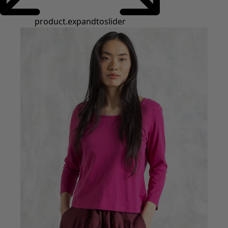
Styles de vétements
Vêtements en lin
Robes de style hippie
Grandes Tailles
À fleurs
Vêtements hippies
Une mode scandinave
Superpositions
À rayures
Des carreaux à foison
À pois
Vêtements bio
Un design suédois
Robes en jersey
Vêtements bohèmes
Des vêtements pour les soirées fraîches