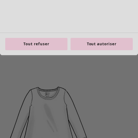
Tout refuser
Tout autoriser
Les basiques
Tous les basiques
Nouveautés basiques
Robes & Tuniques
Tops
Pantalons & Leggings
Basiques tissés
Basiques en jersey
Basiques en maille