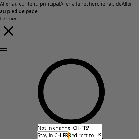
Aller au contenu principal
Aller à la recherche rapide
Aller
au pied de page
Fermer
Nouveautés : la collection d'automne haute en couleur de Gudrun »
Not in channel CH-FR?
Stay in CH-FR
Redirect to US