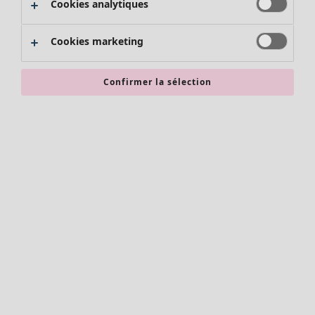
Cookies analytiques
Promos SOLDES
Les promos de Gudrun Sjödén
Cookies marketing
Nouvel arrivage
Bonnes affaires en soldes - jusqu'à -70
Confirmer la sélection