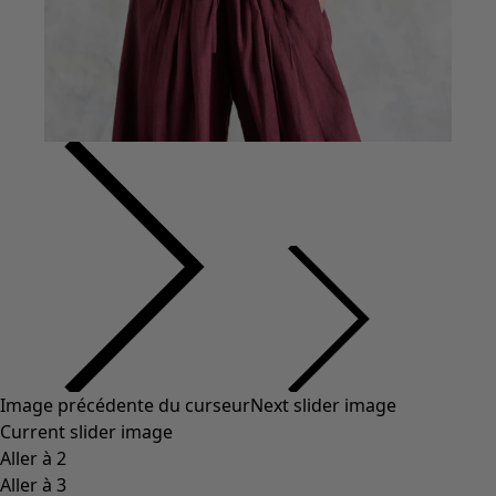
Vêtements à motif
Coton
Coton biologique
Maillots de bain et vêtements de plage
Vêtements de fête
Collections
Dans l'univers du kimono
Monsoon
Étendues champêtres