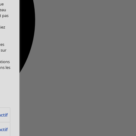
ue
veau
t pas
iez
tes
 sur
ations
ans les
ctif
ctif