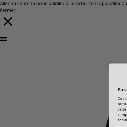
Aller au contenu principal
Aller à la recherche rapide
Aller a
Fermer
Par
Ce si
prest
cette
compo
sociau