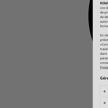
REM
vos d
de pr
de dé
autor
forme
En cl
précé
«Conf
track
dans
param
conse
Prote
Gér