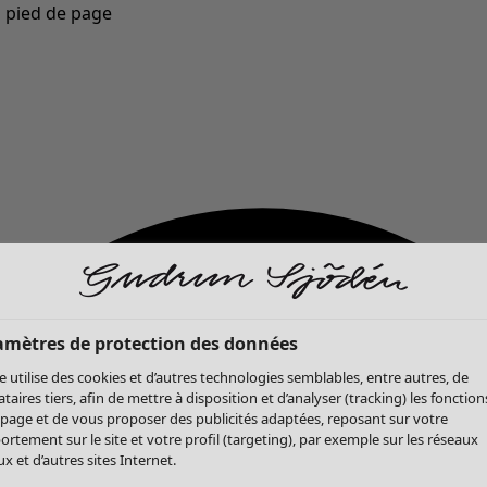
u pied de page
Nouveautés : la collection d'automne haute en couleur de Gudrun »
amètres de protection des données
te utilise des cookies et d’autres technologies semblables, entre autres, de
ataires tiers, afin de mettre à disposition et d’analyser (tracking) les fonction
 page et de vous proposer des publicités adaptées, reposant sur votre
rtement sur le site et votre profil (targeting), par exemple sur les réseaux
x et d’autres sites Internet.