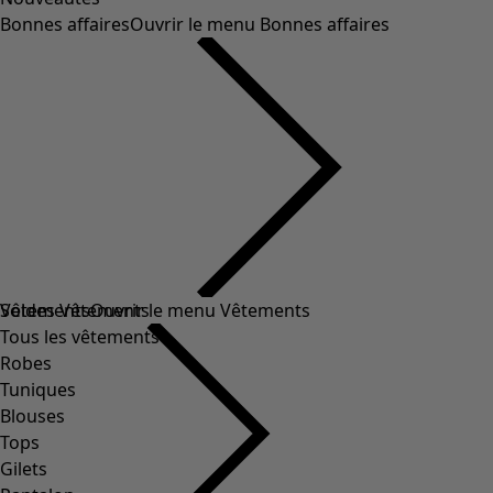
Bonnes affaires
Ouvrir le menu Bonnes affaires
Soldes Vêtements
Vêtements
Ouvrir le menu Vêtements
Tous les vêtements
Robes
Tuniques
Blouses
Tops
Gilets