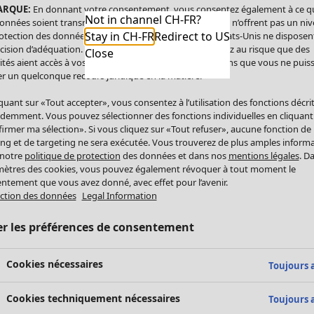
ARQUE:
En donnant votre consentement, vous consentez également à ce q
Not in channel CH-FR?
onnées soient transmises aux États-Unis. Les États-Unis n’offrent pas un ni
Stay in CH-FR
Redirect to US
otection des données comparable à celui de l’UE. Les États-Unis ne disposen
cision d’adéquation. Par conséquent, vous vous exposez au risque que des
Close
ités aient accès à vos données à caractère personnel sans que vous ne puiss
r un quelconque recours juridique en la matière.
iquant sur «Tout accepter», vous consentez à l’utilisation des fonctions décri
demment. Vous pouvez sélectionner des fonctions individuelles en cliquant
irmer ma sélection». Si vous cliquez sur «Tout refuser», aucune fonction de
ing et de targeting ne sera exécutée. Vous trouverez de plus amples inform
 notre
politique de protection
des données et dans nos
mentions légales
. D
ètres des cookies, vous pouvez également révoquer à tout moment le
ntement que vous avez donné, avec effet pour l’avenir.
ction des données
Legal Information
er les préférences de consentement
Cookies nécessaires
Toujours a
Cookies techniquement nécessaires
Toujours a