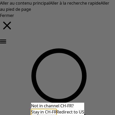
Aller au contenu principal
Aller à la recherche rapide
Aller
au pied de page
Fermer
Nouveautés : la collection d'automne haute en couleur de Gudrun »
Not in channel CH-FR?
Stay in CH-FR
Redirect to US