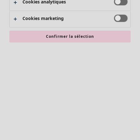
Cookies analytiques
Promos SOLDES
Les promos de Gudrun Sjödén
Cookies marketing
Nouvel arrivage
Bonnes affaires en soldes - jusqu'à -70
Confirmer la sélection