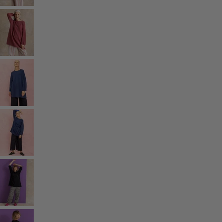
Coton
Coton biologique
Maillots de bain et vêtements de plage
Vêtements de fête
Collections
Dans l'univers du kimono
Monsoon
Étendues champêtres
Coimbatore