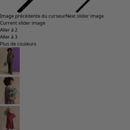
Styles de vétements
Vêtements en lin
Robes de style hippie
Grandes Tailles
À fleurs
Vêtements hippies
Une mode scandinave
Superpositions
À rayures
Des carreaux à foison
À pois
Vêtements bio
Un design suédois
Robes en jersey
Vêtements bohèmes
Des vêtements pour les soirées fraîches
Vêtements à motif