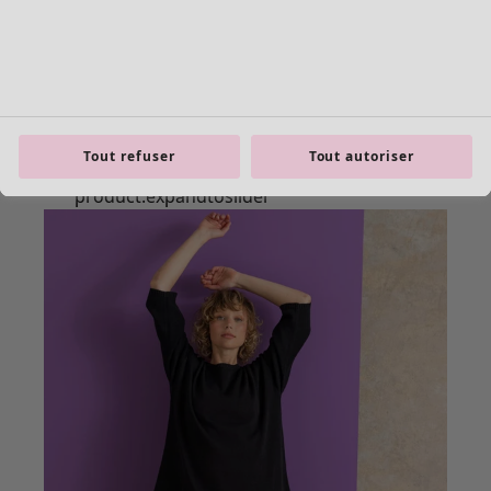
Tout refuser
Tout autoriser
Les basiques
Tous les basiques
Nouveautés basiques
Robes & Tuniques
Tops
Pantalons & Leggings
Basiques tissés
Basiques en jersey
Basiques en maille