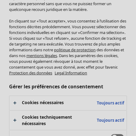
Pantalon
caractère personnel sans que vous ne puissiez former un
quelconque recours juridique en la matière.
Jupes
Manteaux & vestes
En cliquant sur «Tout accepter», vous consentez à l’utilisation des
Leggings et collants
fonctions décrites précédemment. Vous pouvez sélectionner des
Accessoires
fonctions individuelles en cliquant sur «Confirmer ma sélection».
Si vous cliquez sur «Tout refuser», aucune fonction de tracking et
Chaussures
de targeting ne sera exécutée. Vous trouverez de plus amples
Vêtements de bain
Soldes Mobilier
informations dans notre
politique de protection
des données et
Basics
Bonnes affaires déco
dans nos
mentions légales
. Dans les paramètres des cookies,
Décoration
vous pouvez également révoquer à tout moment le
consentement que vous avez donné, avec effet pour l’avenir.
Textiles
Protection des données
Legal Information
Tapis
Éponge
Gérer les préférences de consentement
Cookies nécessaires
Toujours actif
Cookies techniquement
Toujours actif
nécessaires