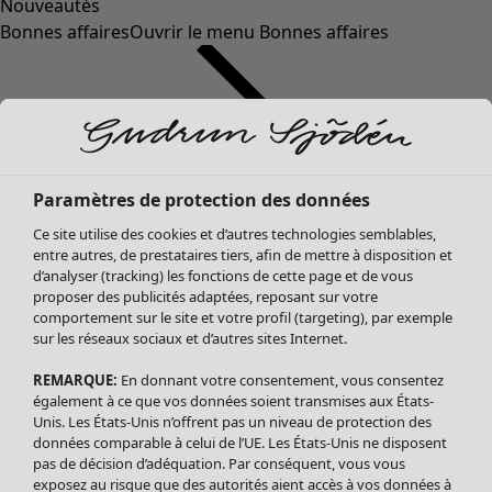
Nouveautés
Bonnes affaires
Ouvrir le menu Bonnes affaires
Paramètres de protection des données
Ce site utilise des cookies et d’autres technologies semblables,
entre autres, de prestataires tiers, afin de mettre à disposition et
d’analyser (tracking) les fonctions de cette page et de vous
proposer des publicités adaptées, reposant sur votre
Soldes Vêtements
Vêtements
Ouvrir le menu Vêtements
comportement sur le site et votre profil (targeting), par exemple
sur les réseaux sociaux et d’autres sites Internet.
Tous les vêtements
Robes
REMARQUE:
En donnant votre consentement, vous consentez
Tuniques
également à ce que vos données soient transmises aux États-
Blouses
Unis. Les États-Unis n’offrent pas un niveau de protection des
données comparable à celui de l’UE. Les États-Unis ne disposent
Tops
pas de décision d’adéquation. Par conséquent, vous vous
Gilets
exposez au risque que des autorités aient accès à vos données à