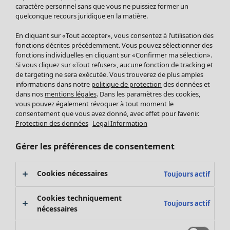
Pantalon
caractère personnel sans que vous ne puissiez former un
quelconque recours juridique en la matière.
Jupes
Manteaux & vestes
Vêtements
Maison
Ouvrir le menu Maison
En cliquant sur «Tout accepter», vous consentez à l’utilisation des
Leggings et collants
Nouveautés
fonctions décrites précédemment. Vous pouvez sélectionner des
Accessoires
fonctions individuelles en cliquant sur «Confirmer ma sélection».
Tous les vêtements
Si vous cliquez sur «Tout refuser», aucune fonction de tracking et
Chaussures
Robes
de targeting ne sera exécutée. Vous trouverez de plus amples
Vêtements de bain
Soldes Mobilier
Tuniques
informations dans notre
politique de protection
des données et
Basics
Bonnes affaires déco
dans nos
mentions légales
. Dans les paramètres des cookies,
Pulls
Décoration
vous pouvez également révoquer à tout moment le
Tops
consentement que vous avez donné, avec effet pour l’avenir.
Textiles
Pulls en tricot
Protection des données
Legal Information
Tapis
Gilets sans manches
Maison
Offres
Ouvrir le menu Offres
Éponge
Pantalons
Gérer les préférences de consentement
Nouveautés
Chemises et blouses
Voir toute la décoration
Gilets
Coussins
Cookies nécessaires
Toujours actif
Manteaux & vestes
Rideaux
Jupes
Tapis
Cookies techniquement
Toujours actif
Cartes cadeaux
Éponge
nécessaires
Céramique et verre