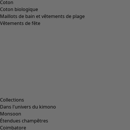
Image précédente du curseur
Next slider image
Current slider image
Aller à 2