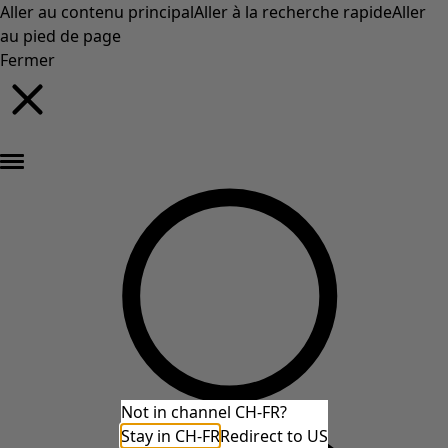
Aller au contenu principal
Aller à la recherche rapide
Aller
au pied de page
Fermer
Nouveautés : la collection d'automne haute en couleur de Gudrun »
Not in channel CH-FR?
Stay in CH-FR
Redirect to US