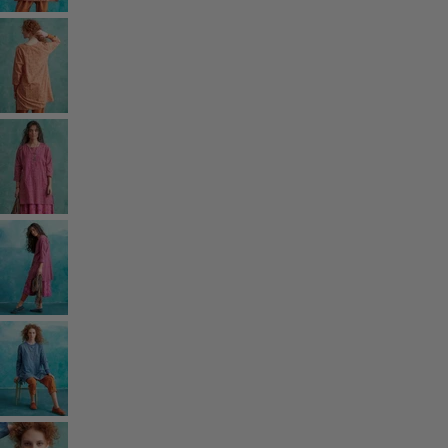
Coton
Coton biologique
Maillots de bain et vêtements de plage
Vêtements de fête
Collections
Dans l'univers du kimono
Monsoon
Étendues champêtres
Coimbatore