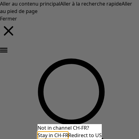
Aller au contenu principal
Aller à la recherche rapide
Aller
au pied de page
Fermer
Nouveautés : la collection d'automne haute en couleur de Gudrun »
Not in channel CH-FR?
Stay in CH-FR
Redirect to US