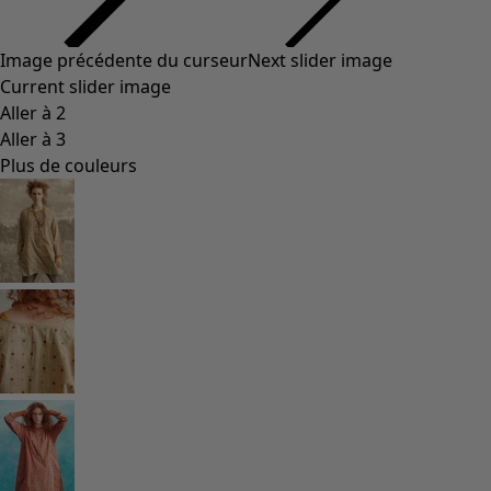
Styles de vétements
Vêtements en lin
Robes de style hippie
Grandes Tailles
À fleurs
Vêtements hippies
Une mode scandinave
Superpositions
À rayures
Des carreaux à foison
À pois
Vêtements bio
Un design suédois
Robes en jersey
Vêtements bohèmes
Des vêtements pour les soirées fraîches
Vêtements à motif