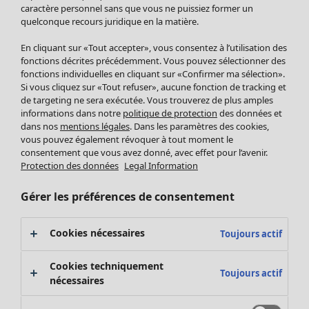
Pantalon
caractère personnel sans que vous ne puissiez former un
quelconque recours juridique en la matière.
Jupes
Manteaux & vestes
En cliquant sur «Tout accepter», vous consentez à l’utilisation des
Leggings et collants
fonctions décrites précédemment. Vous pouvez sélectionner des
Accessoires
fonctions individuelles en cliquant sur «Confirmer ma sélection».
Si vous cliquez sur «Tout refuser», aucune fonction de tracking et
Chaussures
de targeting ne sera exécutée. Vous trouverez de plus amples
Vêtements de bain
Soldes Mobilier
informations dans notre
politique de protection
des données et
Basics
Bonnes affaires déco
dans nos
mentions légales
. Dans les paramètres des cookies,
Décoration
vous pouvez également révoquer à tout moment le
consentement que vous avez donné, avec effet pour l’avenir.
Textiles
Protection des données
Legal Information
Tapis
Éponge
Gérer les préférences de consentement
Cookies nécessaires
Toujours actif
Cookies techniquement
Toujours actif
nécessaires