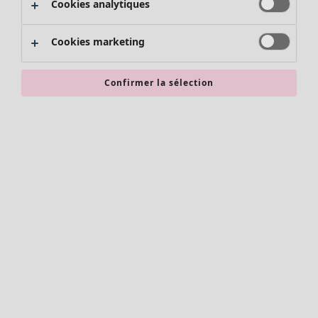
Cookies analytiques
Promos SOLDES
Les promos de Gudrun Sjödén
Cookies marketing
Nouvel arrivage
Bonnes affaires en soldes - jusqu'à -70
Confirmer la sélection