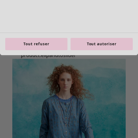
Tout refuser
Tout autoriser
Les basiques
Tous les basiques
Nouveautés basiques
Robes & Tuniques
Tops
Pantalons & Leggings
Basiques tissés
Basiques en jersey
Basiques en maille