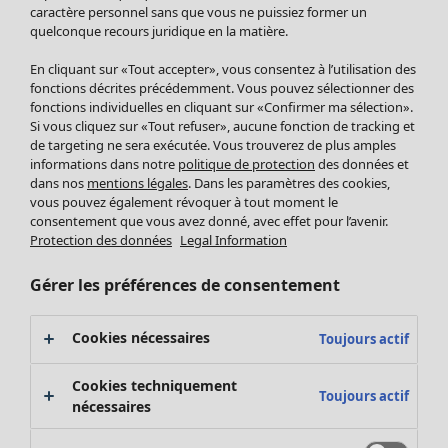
Pantalon
caractère personnel sans que vous ne puissiez former un
quelconque recours juridique en la matière.
Jupes
Manteaux & vestes
Vêtements
Maison
Ouvrir le menu Maison
En cliquant sur «Tout accepter», vous consentez à l’utilisation des
Leggings et collants
Nouveautés
fonctions décrites précédemment. Vous pouvez sélectionner des
Accessoires
fonctions individuelles en cliquant sur «Confirmer ma sélection».
Tous les vêtements
Si vous cliquez sur «Tout refuser», aucune fonction de tracking et
Chaussures
Robes
de targeting ne sera exécutée. Vous trouverez de plus amples
Vêtements de bain
Soldes Mobilier
Tuniques
informations dans notre
politique de protection
des données et
Basics
Bonnes affaires déco
dans nos
mentions légales
. Dans les paramètres des cookies,
Pulls
Décoration
vous pouvez également révoquer à tout moment le
Tops
consentement que vous avez donné, avec effet pour l’avenir.
Textiles
Pulls en tricot
Protection des données
Legal Information
Tapis
Gilets sans manches
Maison
Offres
Ouvrir le menu Offres
Éponge
Pantalons
Gérer les préférences de consentement
Nouveautés
Chemises et blouses
Voir toute la décoration
Gilets
Coussins
Cookies nécessaires
Toujours actif
Manteaux & vestes
Rideaux
Jupes
Tapis
Cookies techniquement
Toujours actif
Éponge
nécessaires
Céramique et verre