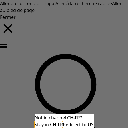
Aller au contenu principal
Aller à la recherche rapide
Aller
au pied de page
Fermer
Nouveautés : la collection d'automne haute en couleur de Gudrun »
Not in channel CH-FR?
Stay in CH-FR
Redirect to US