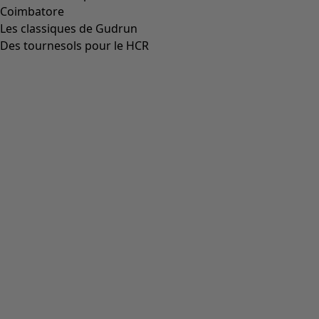
Tunique "Indra" en coton biologique tissé
Icône de liste de souhaits
Prix bonne affaire
:
CHF 44.00
Prix
:
CHF 129.00
Tableau des tailles
Ajouter au panier
Indisponible
Les frais de livraison sont de 7 CHF
Achat liberté pendant 14 jours. Vous pouvez échanger vos
articles gratuitement.
Le délai de livraison est de 4 à 7 jours, si la marchandise est
en stock.
Informations sur le produit
Une tunique indienne traditionnelle avec patte de