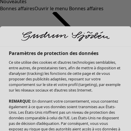
Nouveautés
Bonnes affaires
Ouvrir le menu Bonnes affaires
Paramètres de protection des données
Ce site utilise des cookies et d’autres technologies semblables,
entre autres, de prestataires tiers, afin de mettre à disposition et
d’analyser (tracking) les fonctions de cette page et de vous
proposer des publicités adaptées, reposant sur votre
Soldes Vêtements
Vêtements
Ouvrir le menu Vêtements
comportement sur le site et votre profil (targeting), par exemple
sur les réseaux sociaux et d’autres sites Internet.
Tous les vêtements
Robes
REMARQUE:
En donnant votre consentement, vous consentez
Tuniques
également à ce que vos données soient transmises aux États-
Blouses
Unis. Les États-Unis n’offrent pas un niveau de protection des
données comparable à celui de l’UE. Les États-Unis ne disposent
Tops
pas de décision d’adéquation. Par conséquent, vous vous
Gilets
exposez au risque que des autorités aient accès à vos données à