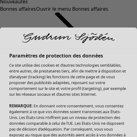
Nouveautés
Bonnes affaires
Ouvrir le menu Bonnes affaires
Paramètres de protection des données
Ce site utilise des cookies et d’autres technologies semblables,
entre autres, de prestataires tiers, afin de mettre à disposition et
d’analyser (tracking) les fonctions de cette page et de vous
proposer des publicités adaptées, reposant sur votre
Soldes Vêtements
Vêtements
Ouvrir le menu Vêtements
comportement sur le site et votre profil (targeting), par exemple
sur les réseaux sociaux et d’autres sites Internet.
Tous les vêtements
Robes
REMARQUE:
En donnant votre consentement, vous consentez
Tuniques
également à ce que vos données soient transmises aux États-
Blouses
Unis. Les États-Unis n’offrent pas un niveau de protection des
données comparable à celui de l’UE. Les États-Unis ne disposent
Tops
pas de décision d’adéquation. Par conséquent, vous vous
Gilets
exposez au risque que des autorités aient accès à vos données à