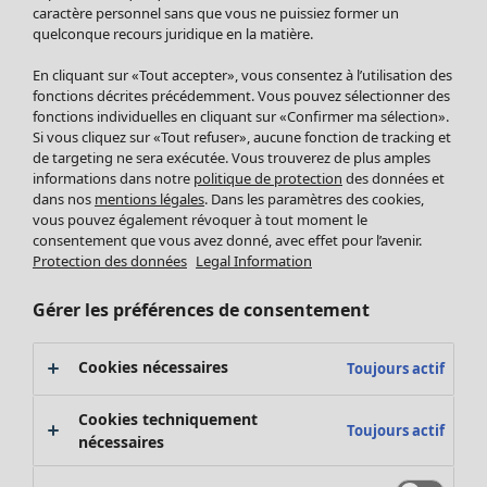
Pantalon
caractère personnel sans que vous ne puissiez former un
quelconque recours juridique en la matière.
Jupes
Manteaux & vestes
Vêtements
Maison
Ouvrir le menu Maison
En cliquant sur «Tout accepter», vous consentez à l’utilisation des
Leggings et collants
Nouveautés
fonctions décrites précédemment. Vous pouvez sélectionner des
Accessoires
fonctions individuelles en cliquant sur «Confirmer ma sélection».
Tous les vêtements
Si vous cliquez sur «Tout refuser», aucune fonction de tracking et
Chaussures
Robes
de targeting ne sera exécutée. Vous trouverez de plus amples
Vêtements de bain
Soldes Mobilier
Tuniques
informations dans notre
politique de protection
des données et
Basics
Bonnes affaires déco
dans nos
mentions légales
. Dans les paramètres des cookies,
Pulls
Décoration
vous pouvez également révoquer à tout moment le
Tops
consentement que vous avez donné, avec effet pour l’avenir.
Textiles
Pulls en tricot
Protection des données
Legal Information
Tapis
Gilets sans manches
Maison
Offres
Ouvrir le menu Offres
Éponge
Pantalons
Gérer les préférences de consentement
Nouveautés
Chemises et blouses
Voir toute la décoration
Gilets
Coussins
Cookies nécessaires
Toujours actif
Manteaux & vestes
Rideaux
Jupes
Tapis
Cookies techniquement
Toujours actif
Éponge
nécessaires
Céramique et verre