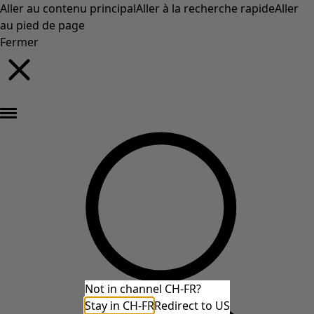
Aller au contenu principal
Aller à la recherche rapide
Aller
au pied de page
Fermer
Nouveautés : la collection d'automne haute en couleur de Gudrun »
Not in channel CH-FR?
Stay in CH-FR
Redirect to US