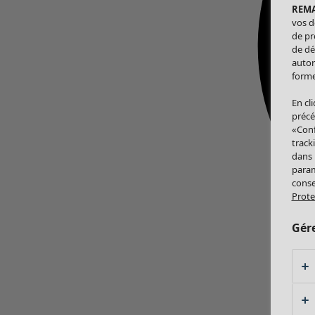
REM
vos d
de pr
de dé
autor
forme
En cl
précé
«Conf
track
dans
param
conse
Prote
Gér