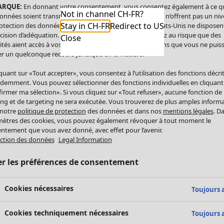
ARQUE:
En donnant votre consentement, vous consentez également à ce q
Not in channel CH-FR?
onnées soient transmises aux États-Unis. Les États-Unis n’offrent pas un ni
Stay in CH-FR
Redirect to US
otection des données comparable à celui de l’UE. Les États-Unis ne disposen
cision d’adéquation. Par conséquent, vous vous exposez au risque que des
Close
ités aient accès à vos données à caractère personnel sans que vous ne puiss
r un quelconque recours juridique en la matière.
iquant sur «Tout accepter», vous consentez à l’utilisation des fonctions décri
demment. Vous pouvez sélectionner des fonctions individuelles en cliquant
irmer ma sélection». Si vous cliquez sur «Tout refuser», aucune fonction de
ing et de targeting ne sera exécutée. Vous trouverez de plus amples inform
 notre
politique de protection
des données et dans nos
mentions légales
. D
ètres des cookies, vous pouvez également révoquer à tout moment le
ntement que vous avez donné, avec effet pour l’avenir.
ction des données
Legal Information
er les préférences de consentement
Cookies nécessaires
Toujours a
Cookies techniquement nécessaires
Toujours a