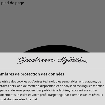
u pied de page
Nouveautés : la collection d'automne haute en couleur de Gudrun »
amètres de protection des données
te utilise des cookies et d’autres technologies semblables, entre autres, de
ataires tiers, afin de mettre à disposition et d’analyser (tracking) les fonction
 page et de vous proposer des publicités adaptées, reposant sur votre
rtement sur le site et votre profil (targeting), par exemple sur les réseaux
x et d’autres sites Internet.