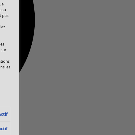
ue
veau
t pas
iez
tes
 sur
ations
ans les
ctif
ctif