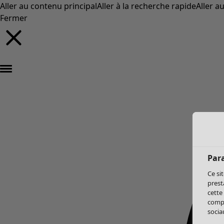
Aller au contenu principal
Aller à la recherche rapide
Aller a
Fermer
Par
Ce si
prest
cette
compo
sociau