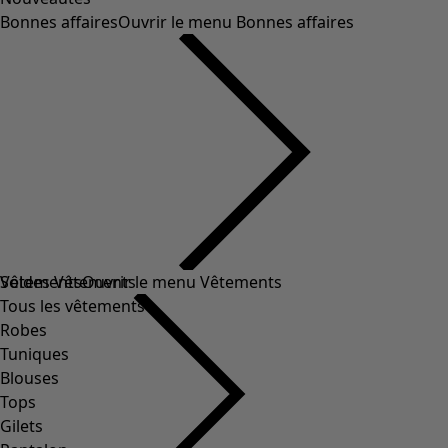
Bonnes affaires
Ouvrir le menu Bonnes affaires
Soldes Vêtements
Vêtements
Ouvrir le menu Vêtements
Tous les vêtements
Robes
Tuniques
Blouses
Tops
Gilets