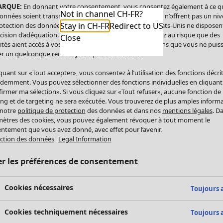
ARQUE:
En donnant votre consentement, vous consentez également à ce q
Not in channel CH-FR?
onnées soient transmises aux États-Unis. Les États-Unis n’offrent pas un ni
Stay in CH-FR
Redirect to US
otection des données comparable à celui de l’UE. Les États-Unis ne disposen
cision d’adéquation. Par conséquent, vous vous exposez au risque que des
Close
ités aient accès à vos données à caractère personnel sans que vous ne puiss
r un quelconque recours juridique en la matière.
iquant sur «Tout accepter», vous consentez à l’utilisation des fonctions décri
demment. Vous pouvez sélectionner des fonctions individuelles en cliquant
irmer ma sélection». Si vous cliquez sur «Tout refuser», aucune fonction de
ing et de targeting ne sera exécutée. Vous trouverez de plus amples inform
 notre
politique de protection
des données et dans nos
mentions légales
. D
ètres des cookies, vous pouvez également révoquer à tout moment le
ntement que vous avez donné, avec effet pour l’avenir.
ction des données
Legal Information
er les préférences de consentement
Cookies nécessaires
Toujours a
Cookies techniquement nécessaires
Toujours a