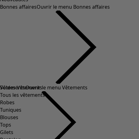
Bonnes affaires
Ouvrir le menu Bonnes affaires
Soldes Vêtements
Vêtements
Ouvrir le menu Vêtements
Tous les vêtements
Robes
Tuniques
Blouses
Tops
Gilets