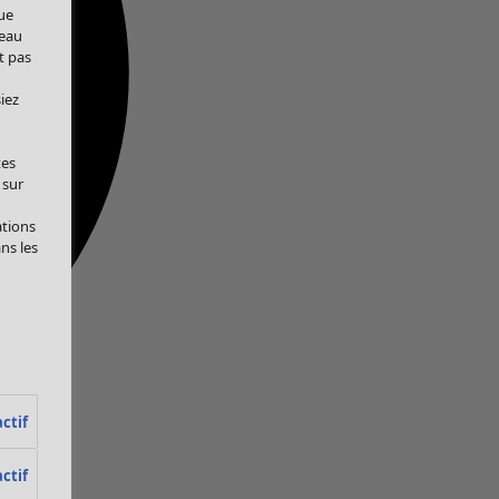
ue
veau
t pas
iez
tes
 sur
ations
ans les
ctif
ctif