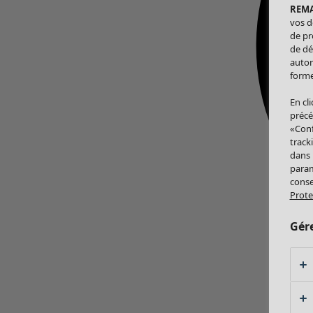
REM
vos d
de pr
de dé
autor
forme
En cl
précé
«Conf
track
dans
param
conse
Prote
Gér