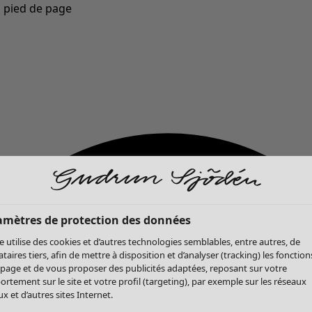
u pied de page
Nouveautés : la collection d'automne haute en couleur de Gudrun »
amètres de protection des données
te utilise des cookies et d’autres technologies semblables, entre autres, de
ataires tiers, afin de mettre à disposition et d’analyser (tracking) les fonction
 page et de vous proposer des publicités adaptées, reposant sur votre
rtement sur le site et votre profil (targeting), par exemple sur les réseaux
x et d’autres sites Internet.