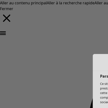
Aller au contenu principal
Aller à la recherche rapide
Aller a
Fermer
Par
Ce si
prest
cette
compo
sociau