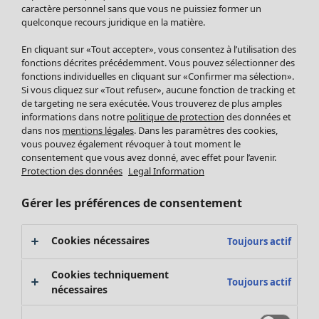
Pantalon
caractère personnel sans que vous ne puissiez former un
quelconque recours juridique en la matière.
Jupes
Manteaux & vestes
En cliquant sur «Tout accepter», vous consentez à l’utilisation des
Leggings et collants
fonctions décrites précédemment. Vous pouvez sélectionner des
Accessoires
fonctions individuelles en cliquant sur «Confirmer ma sélection».
Si vous cliquez sur «Tout refuser», aucune fonction de tracking et
Chaussures
de targeting ne sera exécutée. Vous trouverez de plus amples
Vêtements de bain
Soldes Mobilier
informations dans notre
politique de protection
des données et
Basics
Bonnes affaires déco
dans nos
mentions légales
. Dans les paramètres des cookies,
Décoration
vous pouvez également révoquer à tout moment le
consentement que vous avez donné, avec effet pour l’avenir.
Textiles
Protection des données
Legal Information
Tapis
Éponge
Gérer les préférences de consentement
Cookies nécessaires
Toujours actif
Cookies techniquement
Toujours actif
nécessaires