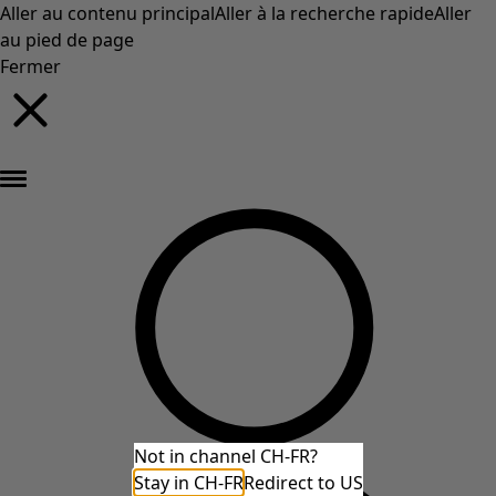
Aller au contenu principal
Aller à la recherche rapide
Aller
au pied de page
Fermer
Nouveautés : la collection d'automne haute en couleur de Gudrun »
Not in channel CH-FR?
Stay in CH-FR
Redirect to US