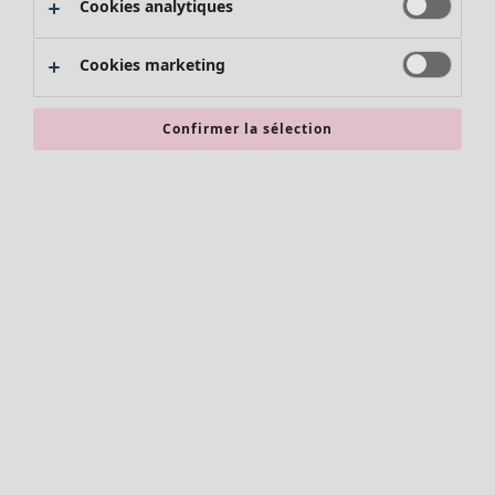
Cookies analytiques
Promos SOLDES
Les promos de Gudrun Sjödén
Cookies marketing
Nouvel arrivage
Bonnes affaires en soldes - jusqu'à -70
Confirmer la sélection