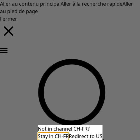
Aller au contenu principal
Aller à la recherche rapide
Aller
au pied de page
Fermer
Nouveautés : la collection d'automne haute en couleur de Gudrun »
Not in channel CH-FR?
Stay in CH-FR
Redirect to US