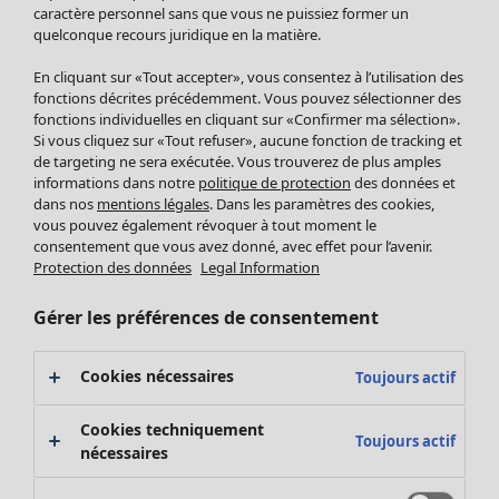
Pantalon
caractère personnel sans que vous ne puissiez former un
quelconque recours juridique en la matière.
Jupes
Manteaux & vestes
En cliquant sur «Tout accepter», vous consentez à l’utilisation des
Leggings et collants
fonctions décrites précédemment. Vous pouvez sélectionner des
Accessoires
fonctions individuelles en cliquant sur «Confirmer ma sélection».
Si vous cliquez sur «Tout refuser», aucune fonction de tracking et
Chaussures
de targeting ne sera exécutée. Vous trouverez de plus amples
Vêtements de bain
Soldes Mobilier
informations dans notre
politique de protection
des données et
Basics
Bonnes affaires déco
dans nos
mentions légales
. Dans les paramètres des cookies,
Décoration
vous pouvez également révoquer à tout moment le
consentement que vous avez donné, avec effet pour l’avenir.
Textiles
Protection des données
Legal Information
Tapis
Éponge
Gérer les préférences de consentement
Cookies nécessaires
Toujours actif
Cookies techniquement
Toujours actif
nécessaires