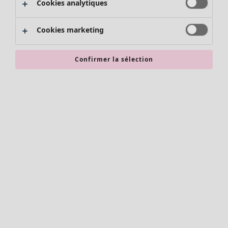
Cookies analytiques
Promos SOLDES
Les promos de Gudrun Sjödén
Cookies marketing
Nouvel arrivage
Bonnes affaires en soldes - jusqu'à -70
Confirmer la sélection