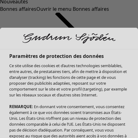
Nouveautés
Bonnes affaires
Ouvrir le menu Bonnes affaires
Paramètres de protection des données
Ce site utilise des cookies et d’autres technologies semblables,
entre autres, de prestataires tiers, afin de mettre à disposition et
d’analyser (tracking) les fonctions de cette page et de vous
proposer des publicités adaptées, reposant sur votre
Soldes Vêtements
Vêtements
Ouvrir le menu Vêtements
comportement sur le site et votre profil (targeting), par exemple
sur les réseaux sociaux et d’autres sites Internet.
Tous les vêtements
Robes
REMARQUE:
En donnant votre consentement, vous consentez
Tuniques
également à ce que vos données soient transmises aux États-
Blouses
Unis. Les États-Unis n’offrent pas un niveau de protection des
données comparable à celui de l’UE. Les États-Unis ne disposent
Tops
pas de décision d’adéquation. Par conséquent, vous vous
Gilets
exposez au risque que des autorités aient accès à vos données à