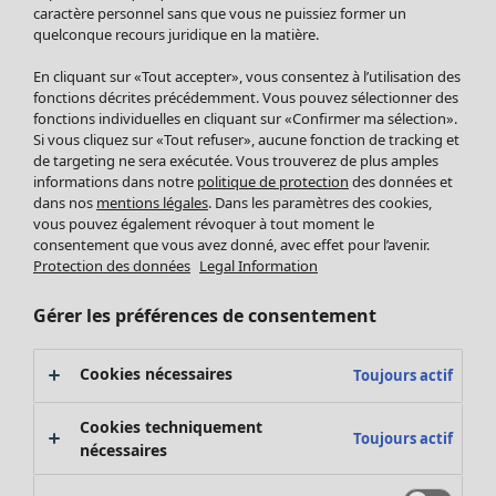
Pantalon
caractère personnel sans que vous ne puissiez former un
quelconque recours juridique en la matière.
Jupes
Manteaux & vestes
Vêtements
Maison
Ouvrir le menu Maison
En cliquant sur «Tout accepter», vous consentez à l’utilisation des
Leggings et collants
Nouveautés
fonctions décrites précédemment. Vous pouvez sélectionner des
Accessoires
fonctions individuelles en cliquant sur «Confirmer ma sélection».
Tous les vêtements
Si vous cliquez sur «Tout refuser», aucune fonction de tracking et
Chaussures
Robes
de targeting ne sera exécutée. Vous trouverez de plus amples
Vêtements de bain
Soldes Mobilier
Tuniques
informations dans notre
politique de protection
des données et
Basics
Bonnes affaires déco
dans nos
mentions légales
. Dans les paramètres des cookies,
Pulls
Décoration
vous pouvez également révoquer à tout moment le
Tops
consentement que vous avez donné, avec effet pour l’avenir.
Textiles
Pulls en tricot
Protection des données
Legal Information
Tapis
Gilets sans manches
Maison
Offres
Ouvrir le menu Offres
Éponge
Pantalons
Gérer les préférences de consentement
Nouveautés
Chemises et blouses
Voir toute la décoration
Gilets
Coussins
Cookies nécessaires
Toujours actif
Manteaux & vestes
Rideaux
Jupes
Tapis
Cookies techniquement
Toujours actif
Cartes cadeaux
Éponge
nécessaires
Céramique et verre