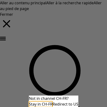
Aller au contenu principal
Aller à la recherche rapide
Aller
au pied de page
Fermer
Nouveautés : la collection d'automne haute en couleur de Gudrun »
Not in channel CH-FR?
Stay in CH-FR
Redirect to US