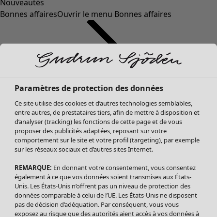
Nouveautés
Bonnes affaires
Ouvrir le menu Bonnes affaires
Paramètres de protection des données
Ce site utilise des cookies et d’autres technologies semblables,
entre autres, de prestataires tiers, afin de mettre à disposition et
d’analyser (tracking) les fonctions de cette page et de vous
proposer des publicités adaptées, reposant sur votre
Soldes Vêtements
Vêtements
Ouvrir le menu Vêtements
comportement sur le site et votre profil (targeting), par exemple
sur les réseaux sociaux et d’autres sites Internet.
Tous les vêtements
Robes
REMARQUE:
En donnant votre consentement, vous consentez
Tuniques
également à ce que vos données soient transmises aux États-
Blouses
Unis. Les États-Unis n’offrent pas un niveau de protection des
données comparable à celui de l’UE. Les États-Unis ne disposent
Tops
pas de décision d’adéquation. Par conséquent, vous vous
Gilets
exposez au risque que des autorités aient accès à vos données à