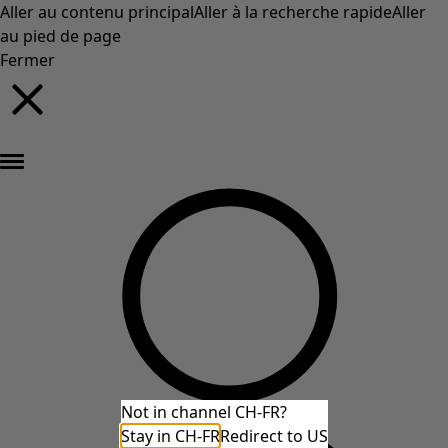
Aller au contenu principal
Aller à la recherche rapide
Aller
au pied de page
Fermer
Nouveautés : la collection d'automne haute en couleur de Gudrun »
Not in channel CH-FR?
Stay in CH-FR
Redirect to US