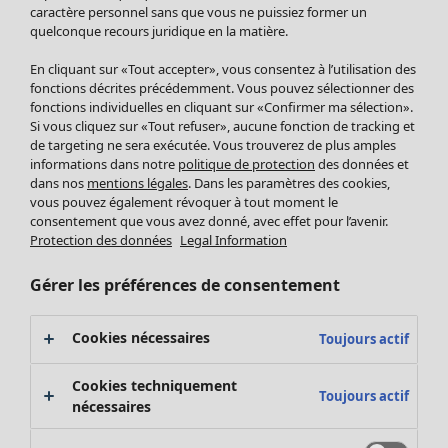
Pantalon
caractère personnel sans que vous ne puissiez former un
quelconque recours juridique en la matière.
Jupes
Manteaux & vestes
Vêtements
Maison
Ouvrir le menu Maison
En cliquant sur «Tout accepter», vous consentez à l’utilisation des
Leggings et collants
Nouveautés
fonctions décrites précédemment. Vous pouvez sélectionner des
Accessoires
fonctions individuelles en cliquant sur «Confirmer ma sélection».
Tous les vêtements
Si vous cliquez sur «Tout refuser», aucune fonction de tracking et
Chaussures
Robes
de targeting ne sera exécutée. Vous trouverez de plus amples
Vêtements de bain
Soldes Mobilier
Tuniques
informations dans notre
politique de protection
des données et
Basics
Bonnes affaires déco
dans nos
mentions légales
. Dans les paramètres des cookies,
Pulls
Décoration
vous pouvez également révoquer à tout moment le
Tops
consentement que vous avez donné, avec effet pour l’avenir.
Textiles
Pulls en tricot
Protection des données
Legal Information
Tapis
Gilets sans manches
Maison
Offres
Ouvrir le menu Offres
Éponge
Pantalons
Gérer les préférences de consentement
Nouveautés
Chemises et blouses
Voir toute la décoration
Gilets
Coussins
Cookies nécessaires
Toujours actif
Manteaux & vestes
Rideaux
Jupes
Tapis
Cookies techniquement
Toujours actif
Éponge
nécessaires
Céramique et verre