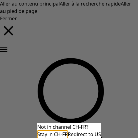
Aller au contenu principal
Aller à la recherche rapide
Aller
au pied de page
Fermer
Nouveautés : la collection d'automne haute en couleur de Gudrun »
Not in channel CH-FR?
Stay in CH-FR
Redirect to US