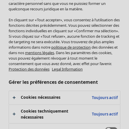
Pantalon
caractère personnel sans que vous ne puissiez former un
quelconque recours juridique en la matière.
Jupes
Manteaux & vestes
En cliquant sur «Tout accepter», vous consentez à l’utilisation des
Leggings et collants
fonctions décrites précédemment. Vous pouvez sélectionner des
Accessoires
fonctions individuelles en cliquant sur «Confirmer ma sélection».
Si vous cliquez sur «Tout refuser», aucune fonction de tracking et
Chaussures
de targeting ne sera exécutée. Vous trouverez de plus amples
Vêtements de bain
Soldes Mobilier
informations dans notre
politique de protection
des données et
Basics
Bonnes affaires déco
dans nos
mentions légales
. Dans les paramètres des cookies,
Décoration
vous pouvez également révoquer à tout moment le
consentement que vous avez donné, avec effet pour l’avenir.
Textiles
Protection des données
Legal Information
Tapis
Éponge
Gérer les préférences de consentement
Cookies nécessaires
Toujours actif
Cookies techniquement
Toujours actif
nécessaires