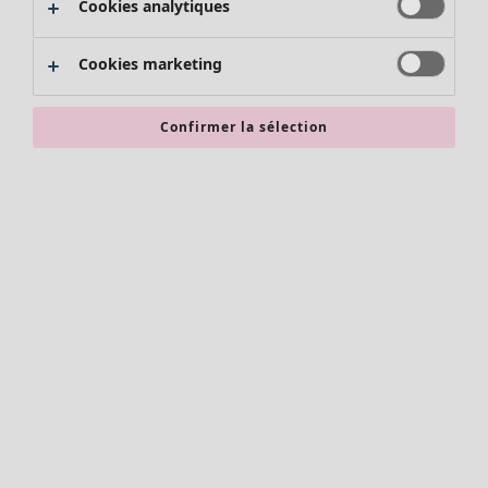
Cookies analytiques
Promos SOLDES
Les promos de Gudrun Sjödén
Cookies marketing
Nouvel arrivage
Bonnes affaires en soldes - jusqu'à -70
Confirmer la sélection