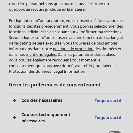
Pantalon
caractère personnel sans que vous ne puissiez former un
quelconque recours juridique en la matière.
Jupes
Manteaux & vestes
En cliquant sur «Tout accepter», vous consentez à l’utilisation des
Leggings et collants
fonctions décrites précédemment. Vous pouvez sélectionner des
Accessoires
fonctions individuelles en cliquant sur «Confirmer ma sélection».
Si vous cliquez sur «Tout refuser», aucune fonction de tracking et
Chaussures
de targeting ne sera exécutée. Vous trouverez de plus amples
Vêtements de bain
Soldes Mobilier
informations dans notre
politique de protection
des données et
Basics
Bonnes affaires déco
dans nos
mentions légales
. Dans les paramètres des cookies,
Décoration
vous pouvez également révoquer à tout moment le
consentement que vous avez donné, avec effet pour l’avenir.
Textiles
Protection des données
Legal Information
Tapis
Éponge
Gérer les préférences de consentement
Cookies nécessaires
Toujours actif
Cookies techniquement
Toujours actif
nécessaires