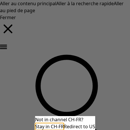
Aller au contenu principal
Aller à la recherche rapide
Aller
au pied de page
Fermer
Nouveautés : la collection d'automne haute en couleur de Gudrun »
Not in channel CH-FR?
Stay in CH-FR
Redirect to US