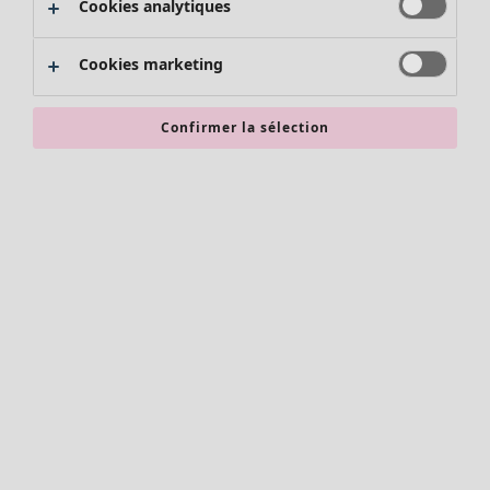
Cookies analytiques
Promos SOLDES
Les promos de Gudrun Sjödén
Cookies marketing
Nouvel arrivage
Bonnes affaires en soldes - jusqu'à -70
Confirmer la sélection