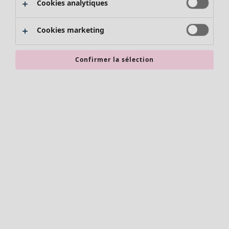
Cookies analytiques
Promos SOLDES
Les promos de Gudrun Sjödén
Cookies marketing
Nouvel arrivage
Bonnes affaires en soldes - jusqu'à -70
Confirmer la sélection