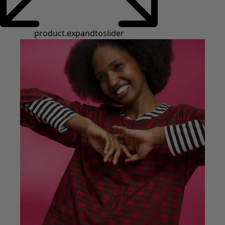
Styles de vétements
Vêtements en lin
Robes de style hippie
Grandes Tailles
À fleurs
Vêtements hippies
Une mode scandinave
Superpositions
À rayures
Des carreaux à foison
À pois
Vêtements bio
Un design suédois
Robes en jersey
Vêtements bohèmes
Des vêtements pour les soirées fraîches
Vêtements à motif