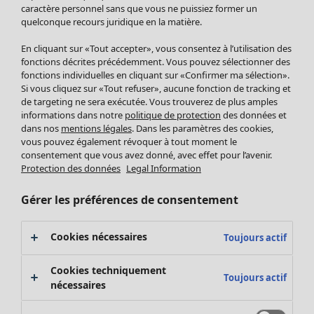
Pantalon
caractère personnel sans que vous ne puissiez former un
quelconque recours juridique en la matière.
Jupes
Manteaux & vestes
En cliquant sur «Tout accepter», vous consentez à l’utilisation des
Leggings et collants
fonctions décrites précédemment. Vous pouvez sélectionner des
Accessoires
fonctions individuelles en cliquant sur «Confirmer ma sélection».
Si vous cliquez sur «Tout refuser», aucune fonction de tracking et
Chaussures
de targeting ne sera exécutée. Vous trouverez de plus amples
Vêtements de bain
Soldes Mobilier
informations dans notre
politique de protection
des données et
Basics
Bonnes affaires déco
dans nos
mentions légales
. Dans les paramètres des cookies,
Décoration
vous pouvez également révoquer à tout moment le
consentement que vous avez donné, avec effet pour l’avenir.
Textiles
Protection des données
Legal Information
Tapis
Éponge
Gérer les préférences de consentement
Cookies nécessaires
Toujours actif
Cookies techniquement
Toujours actif
nécessaires