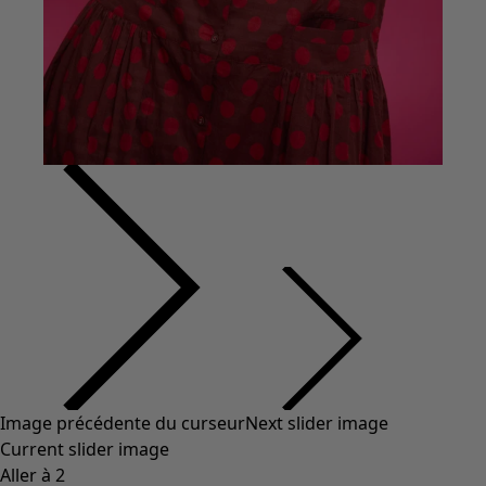
Coton
Coton biologique
Maillots de bain et vêtements de plage
Vêtements de fête
Collections
Dans l'univers du kimono
Monsoon
Étendues champêtres
Coimbatore