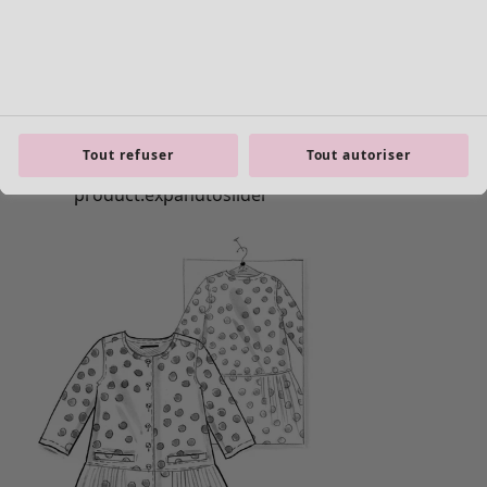
Tout refuser
Tout autoriser
Les basiques
Tous les basiques
Nouveautés basiques
Robes & Tuniques
Tops
Pantalons & Leggings
Basiques tissés
Basiques en jersey
Basiques en maille