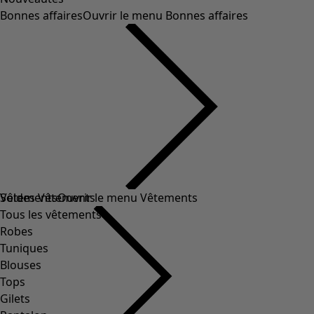
Bonnes affaires
Ouvrir le menu Bonnes affaires
Soldes Vêtements
Vêtements
Ouvrir le menu Vêtements
Tous les vêtements
Robes
Tuniques
Blouses
Tops
Gilets