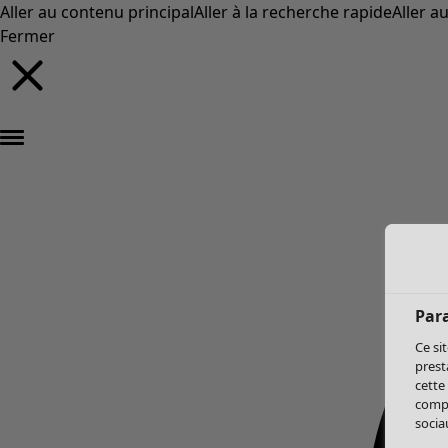
Aller au contenu principal
Aller à la recherche rapide
Aller a
Fermer
Par
Ce si
prest
cette
compo
sociau