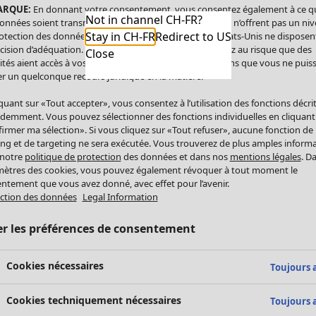
ARQUE:
En donnant votre consentement, vous consentez également à ce q
Not in channel CH-FR?
onnées soient transmises aux États-Unis. Les États-Unis n’offrent pas un ni
Stay in CH-FR
Redirect to US
otection des données comparable à celui de l’UE. Les États-Unis ne disposen
cision d’adéquation. Par conséquent, vous vous exposez au risque que des
Close
ités aient accès à vos données à caractère personnel sans que vous ne puiss
r un quelconque recours juridique en la matière.
iquant sur «Tout accepter», vous consentez à l’utilisation des fonctions décri
demment. Vous pouvez sélectionner des fonctions individuelles en cliquant
irmer ma sélection». Si vous cliquez sur «Tout refuser», aucune fonction de
ing et de targeting ne sera exécutée. Vous trouverez de plus amples inform
 notre
politique de protection
des données et dans nos
mentions légales
. D
ètres des cookies, vous pouvez également révoquer à tout moment le
ntement que vous avez donné, avec effet pour l’avenir.
ction des données
Legal Information
er les préférences de consentement
Cookies nécessaires
Toujours a
Cookies techniquement nécessaires
Toujours a