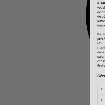
REM
vos d
de pr
de dé
autor
forme
En cl
précé
«Conf
track
dans
param
conse
Prote
Gér