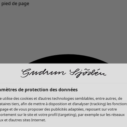
u pied de page
Nouveautés : la collection d'automne haute en couleur de Gudrun »
amètres de protection des données
te utilise des cookies et d’autres technologies semblables, entre autres, de
ataires tiers, afin de mettre à disposition et d’analyser (tracking) les fonction
 page et de vous proposer des publicités adaptées, reposant sur votre
rtement sur le site et votre profil (targeting), par exemple sur les réseaux
x et d’autres sites Internet.