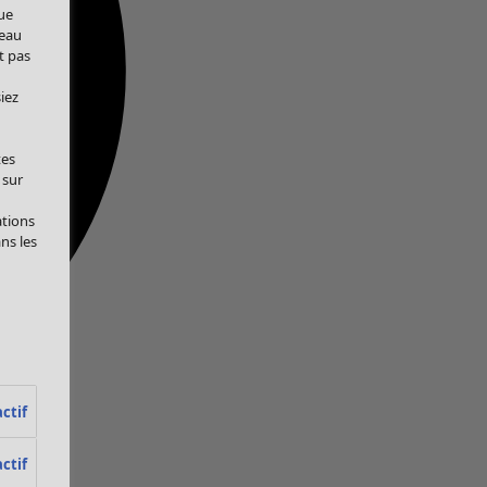
ue
veau
t pas
iez
tes
 sur
ations
ans les
ctif
ctif